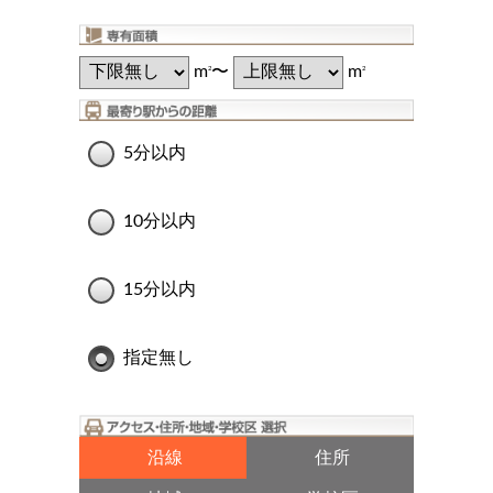
m
〜
m
2
2
5分以内
10分以内
15分以内
指定無し
沿線
住所