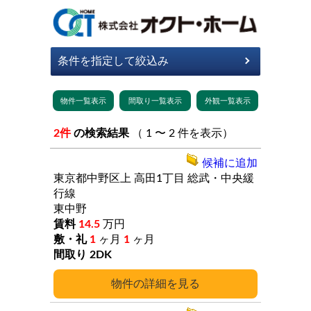
2件
の検索結果
（ 1 〜 2 件を表示）
候補に追加
東京都中野区上
高田1丁目
総武・中央緩
行線
東中野
14.5
万円
1
ヶ月
1
ヶ月
2DK
詳細