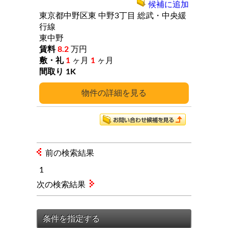
候補に追加
東京都中野区東
中野3丁目
総武・中央緩
行線
東中野
8.2
万円
1
ヶ月
1
ヶ月
1K
詳細
前の検索結果
1
次の検索結果