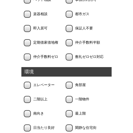
楽器相談
都市ガス
即入居可
保証人不要
定期借家借地権
仲介手数料半額
仲介手数料ゼロ
敷礼ゼロゼロ対応
環境
エレベーター
角部屋
二階以上
一階物件
南向き
最上階
日当たり良好
閑静な住宅街