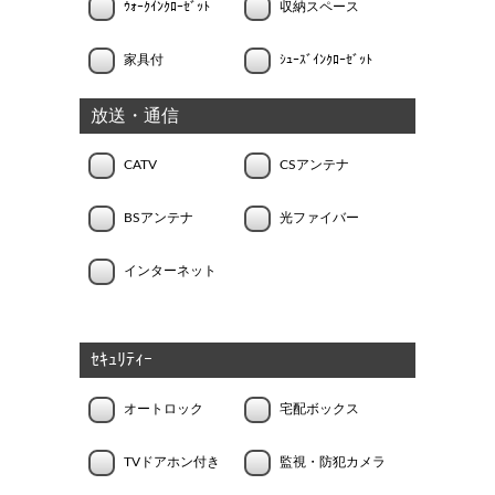
ｳｫｰｸｲﾝｸﾛｰｾﾞｯﾄ
収納スペース
家具付
ｼｭｰｽﾞｲﾝｸﾛｰｾﾞｯﾄ
放送・通信
CATV
CSアンテナ
BSアンテナ
光ファイバー
インターネット
ｾｷｭﾘﾃｨｰ
オートロック
宅配ボックス
TVドアホン付き
監視・防犯カメラ