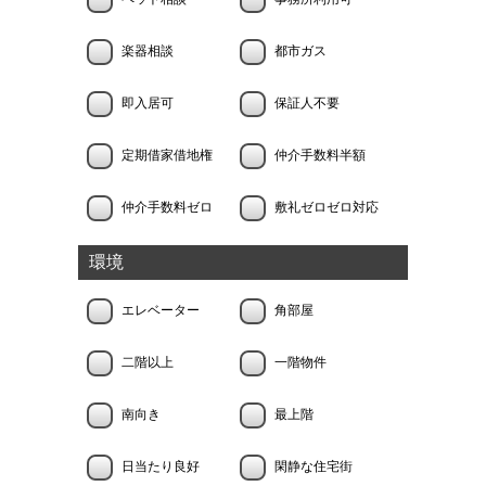
楽器相談
都市ガス
即入居可
保証人不要
定期借家借地権
仲介手数料半額
仲介手数料ゼロ
敷礼ゼロゼロ対応
環境
エレベーター
角部屋
二階以上
一階物件
南向き
最上階
日当たり良好
閑静な住宅街