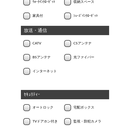
ｳｫｰｸｲﾝｸﾛｰｾﾞｯﾄ
収納スペース
家具付
ｼｭｰｽﾞｲﾝｸﾛｰｾﾞｯﾄ
放送・通信
CATV
CSアンテナ
BSアンテナ
光ファイバー
インターネット
ｾｷｭﾘﾃｨｰ
オートロック
宅配ボックス
TVドアホン付き
監視・防犯カメラ