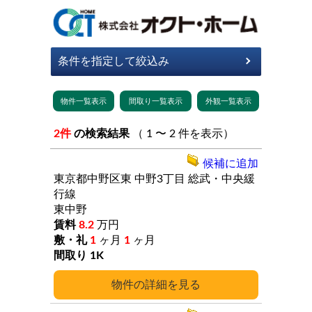
2件
の検索結果
（ 1 〜 2 件を表示）
候補に追加
東京都中野区東
中野3丁目
総武・中央緩
行線
東中野
8.2
万円
1
ヶ月
1
ヶ月
1K
詳細