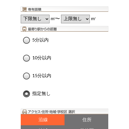
m
〜
m
2
2
5分以内
10分以内
15分以内
指定無し
沿線
住所