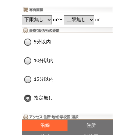
m
〜
m
2
2
5分以内
10分以内
15分以内
指定無し
沿線
住所