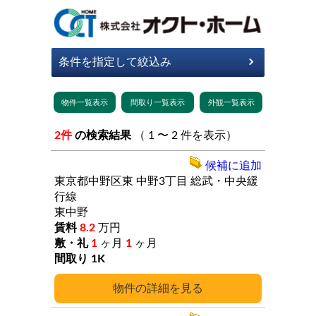
2件
の検索結果
（ 1 〜 2 件を表示）
候補に追加
東京都中野区東
中野3丁目
総武・中央緩
行線
東中野
8.2
万円
1
ヶ月
1
ヶ月
1K
詳細