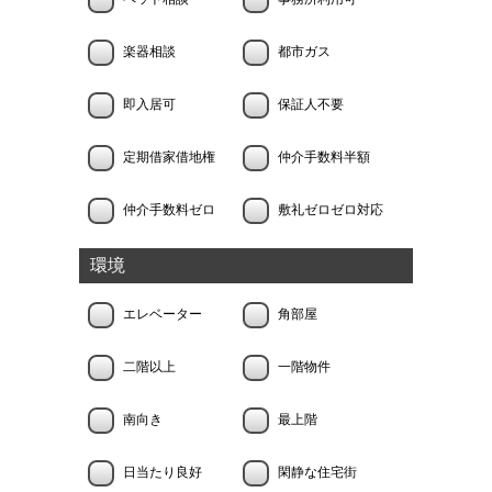
楽器相談
都市ガス
即入居可
保証人不要
定期借家借地権
仲介手数料半額
仲介手数料ゼロ
敷礼ゼロゼロ対応
環境
エレベーター
角部屋
二階以上
一階物件
南向き
最上階
日当たり良好
閑静な住宅街