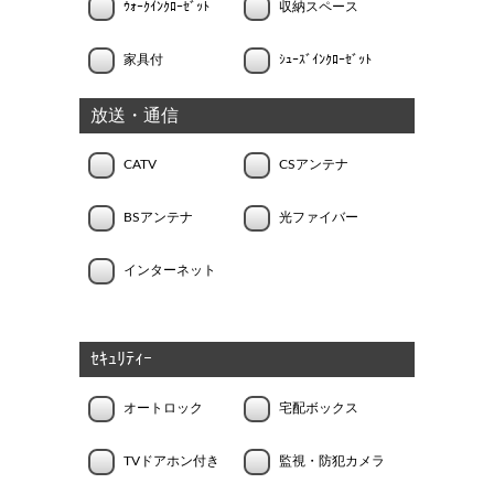
ｳｫｰｸｲﾝｸﾛｰｾﾞｯﾄ
収納スペース
家具付
ｼｭｰｽﾞｲﾝｸﾛｰｾﾞｯﾄ
放送・通信
CATV
CSアンテナ
BSアンテナ
光ファイバー
インターネット
ｾｷｭﾘﾃｨｰ
オートロック
宅配ボックス
TVドアホン付き
監視・防犯カメラ