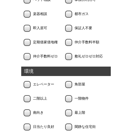
楽器相談
都市ガス
即入居可
保証人不要
定期借家借地権
仲介手数料半額
仲介手数料ゼロ
敷礼ゼロゼロ対応
環境
エレベーター
角部屋
二階以上
一階物件
南向き
最上階
日当たり良好
閑静な住宅街