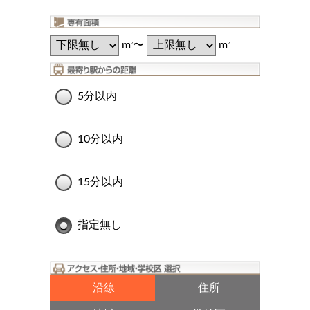
m
〜
m
2
2
5分以内
10分以内
15分以内
指定無し
沿線
住所