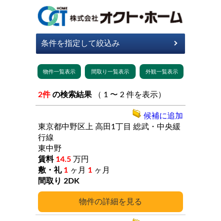
2件
の検索結果
（ 1 〜 2 件を表示）
候補に追加
東京都中野区上
高田1丁目
総武・中央緩
行線
東中野
14.5
万円
1
ヶ月
1
ヶ月
2DK
詳細