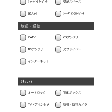
ｳｫｰｸｲﾝｸﾛｰｾﾞｯﾄ
収納スペース
家具付
ｼｭｰｽﾞｲﾝｸﾛｰｾﾞｯﾄ
放送・通信
CATV
CSアンテナ
BSアンテナ
光ファイバー
インターネット
ｾｷｭﾘﾃｨｰ
オートロック
宅配ボックス
TVドアホン付き
監視・防犯カメラ