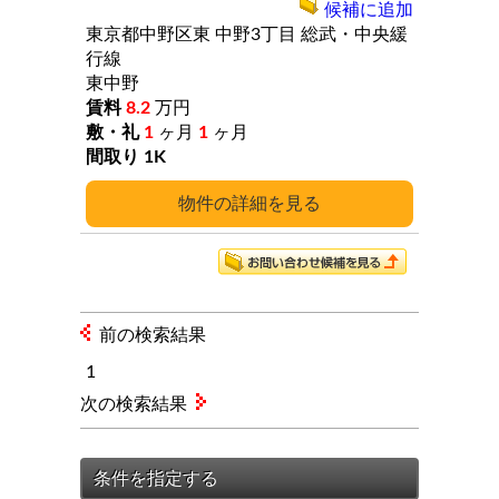
候補に追加
東京都中野区東
中野3丁目
総武・中央緩
行線
東中野
8.2
万円
1
ヶ月
1
ヶ月
1K
詳細
前の検索結果
1
次の検索結果