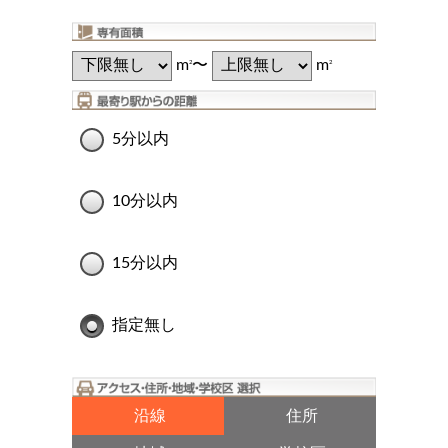
m
〜
m
2
2
5分以内
10分以内
15分以内
指定無し
沿線
住所