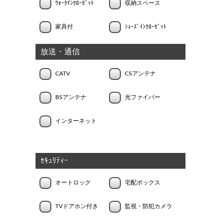
ｳｫｰｸｲﾝｸﾛｰｾﾞｯﾄ
収納スペース
家具付
ｼｭｰｽﾞｲﾝｸﾛｰｾﾞｯﾄ
放送・通信
CATV
CSアンテナ
BSアンテナ
光ファイバー
インターネット
ｾｷｭﾘﾃｨｰ
オートロック
宅配ボックス
TVドアホン付き
監視・防犯カメラ