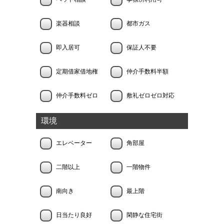
楽器相談
都市ガス
即入居可
保証人不要
定期借家借地権
仲介手数料半額
仲介手数料ゼロ
敷礼ゼロゼロ対応
環境
エレベーター
角部屋
二階以上
一階物件
南向き
最上階
日当たり良好
閑静な住宅街