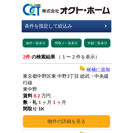
2件
の検索結果
（ 1 〜 2 件を表示）
候補に追加
東京都中野区東
中野3丁目
総武・中央緩
行線
東中野
8.2
万円
1
ヶ月
1
ヶ月
1K
詳細