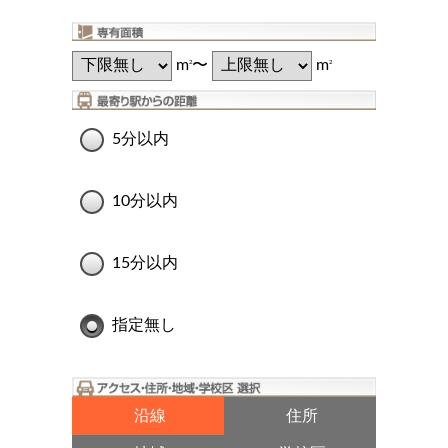
m
〜
m
2
2
5分以内
10分以内
15分以内
指定無し
沿線
住所