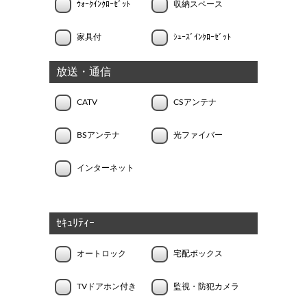
ｳｫｰｸｲﾝｸﾛｰｾﾞｯﾄ
収納スペース
家具付
ｼｭｰｽﾞｲﾝｸﾛｰｾﾞｯﾄ
放送・通信
CATV
CSアンテナ
BSアンテナ
光ファイバー
インターネット
ｾｷｭﾘﾃｨｰ
オートロック
宅配ボックス
TVドアホン付き
監視・防犯カメラ