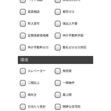
楽器相談
都市ガス
即入居可
保証人不要
定期借家借地権
仲介手数料半額
仲介手数料ゼロ
敷礼ゼロゼロ対応
環境
エレベーター
角部屋
二階以上
一階物件
南向き
最上階
日当たり良好
閑静な住宅街