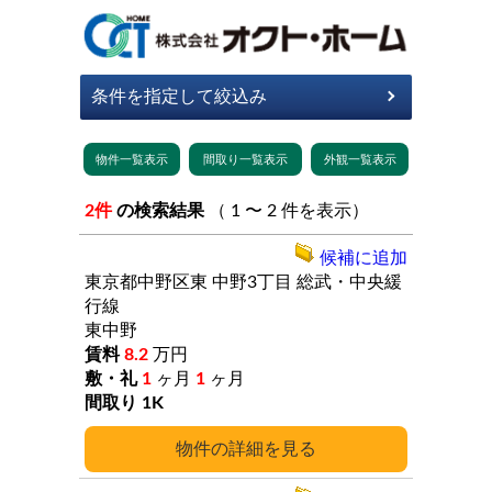
2件
の検索結果
（ 1 〜 2 件を表示）
候補に追加
東京都中野区東
中野3丁目
総武・中央緩
行線
東中野
8.2
万円
1
ヶ月
1
ヶ月
1K
詳細