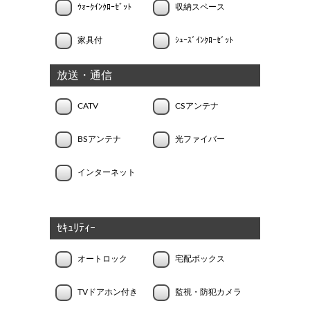
ｳｫｰｸｲﾝｸﾛｰｾﾞｯﾄ
収納スペース
家具付
ｼｭｰｽﾞｲﾝｸﾛｰｾﾞｯﾄ
放送・通信
CATV
CSアンテナ
BSアンテナ
光ファイバー
インターネット
ｾｷｭﾘﾃｨｰ
オートロック
宅配ボックス
TVドアホン付き
監視・防犯カメラ