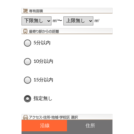
m
〜
m
2
2
5分以内
10分以内
15分以内
指定無し
沿線
住所