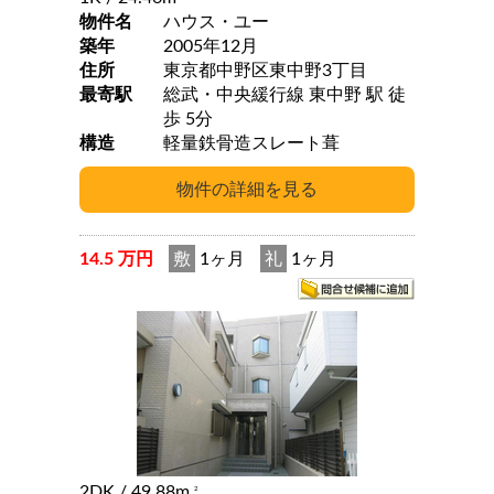
物件名
ハウス・ユー
築年
2005年12月
住所
東京都中野区東中野3丁目
最寄駅
総武・中央緩行線 東中野 駅 徒
歩 5分
構造
軽量鉄骨造スレート葺
14.5 万円
敷
1ヶ月
礼
1ヶ月
2DK
/ 49.88m
2