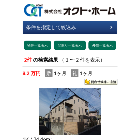
2件
の検索結果
（ 1 〜 2 件を表示）
8.2 万円
敷
1ヶ月
礼
1ヶ月
1K
/ 24.46m
2