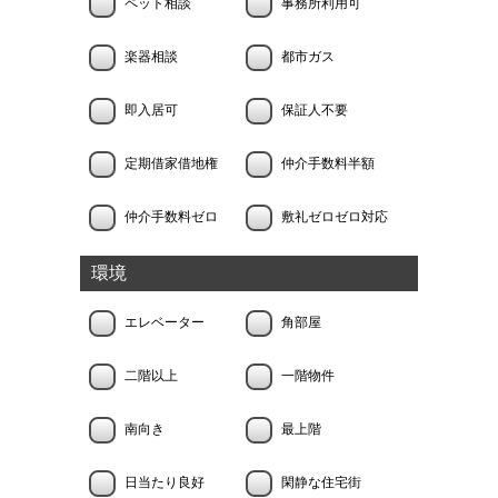
ペット相談
事務所利用可
楽器相談
都市ガス
即入居可
保証人不要
定期借家借地権
仲介手数料半額
仲介手数料ゼロ
敷礼ゼロゼロ対応
環境
エレベーター
角部屋
二階以上
一階物件
南向き
最上階
日当たり良好
閑静な住宅街