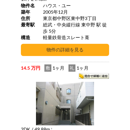
物件名
ハウス・ユー
築年
2005年12月
住所
東京都中野区東中野3丁目
最寄駅
総武・中央緩行線 東中野 駅 徒
歩 5分
構造
軽量鉄骨造スレート葺
14.5 万円
敷
1ヶ月
礼
1ヶ月
2DK
/ 49.88m
2