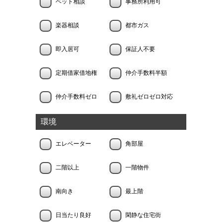
ペット相談
事務所利用可
楽器相談
都市ガス
即入居可
保証人不要
定期借家借地権
仲介手数料半額
仲介手数料ゼロ
敷礼ゼロゼロ対応
環境
エレベーター
角部屋
二階以上
一階物件
南向き
最上階
日当たり良好
閑静な住宅街