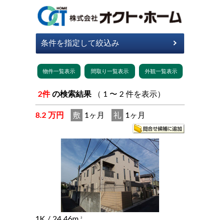
2件
の検索結果
（ 1 〜 2 件を表示）
8.2 万円
敷
1ヶ月
礼
1ヶ月
1K
/ 24.46m
2