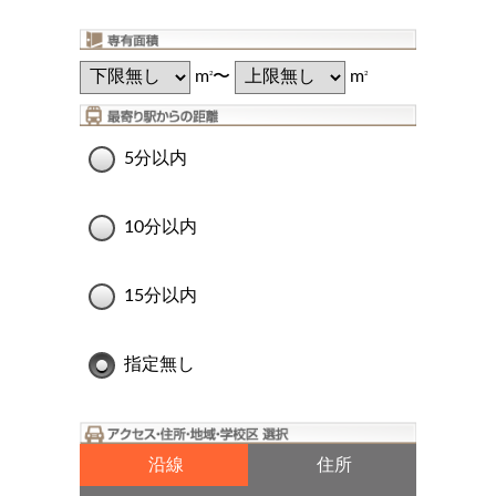
m
〜
m
2
2
5分以内
10分以内
15分以内
指定無し
沿線
住所