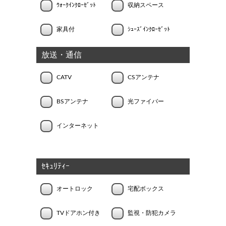
ｳｫｰｸｲﾝｸﾛｰｾﾞｯﾄ
収納スペース
家具付
ｼｭｰｽﾞｲﾝｸﾛｰｾﾞｯﾄ
放送・通信
CATV
CSアンテナ
BSアンテナ
光ファイバー
インターネット
ｾｷｭﾘﾃｨｰ
オートロック
宅配ボックス
TVドアホン付き
監視・防犯カメラ