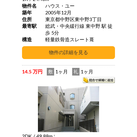
物件名
ハウス・ユー
築年
2005年12月
住所
東京都中野区東中野3丁目
最寄駅
総武・中央緩行線 東中野 駅 徒
歩 5分
構造
軽量鉄骨造スレート葺
14.5 万円
敷
1ヶ月
礼
1ヶ月
2DK
/ 49.88m
2