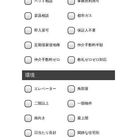
ペット相談
事務所利用可
楽器相談
都市ガス
即入居可
保証人不要
定期借家借地権
仲介手数料半額
仲介手数料ゼロ
敷礼ゼロゼロ対応
環境
エレベーター
角部屋
二階以上
一階物件
南向き
最上階
日当たり良好
閑静な住宅街