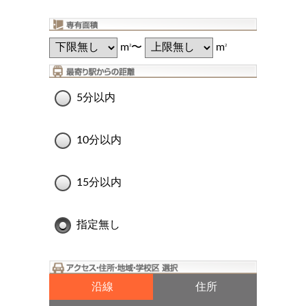
m
〜
m
2
2
5分以内
10分以内
15分以内
指定無し
沿線
住所