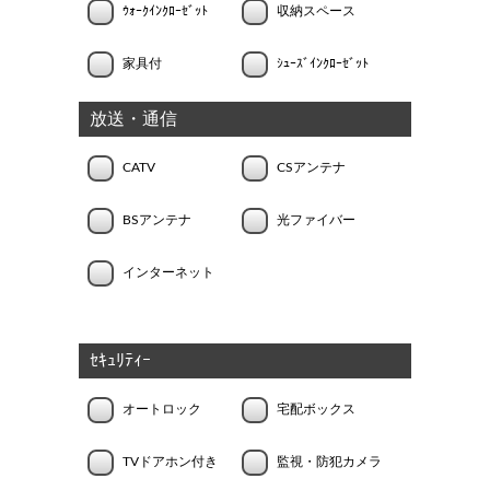
ｳｫｰｸｲﾝｸﾛｰｾﾞｯﾄ
収納スペース
家具付
ｼｭｰｽﾞｲﾝｸﾛｰｾﾞｯﾄ
放送・通信
CATV
CSアンテナ
BSアンテナ
光ファイバー
インターネット
ｾｷｭﾘﾃｨｰ
オートロック
宅配ボックス
TVドアホン付き
監視・防犯カメラ