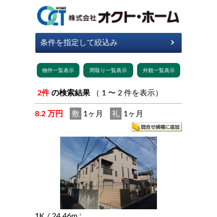
2件
の検索結果
（ 1 〜 2 件を表示）
8.2 万円
敷
1ヶ月
礼
1ヶ月
1K
/ 24.46m
2