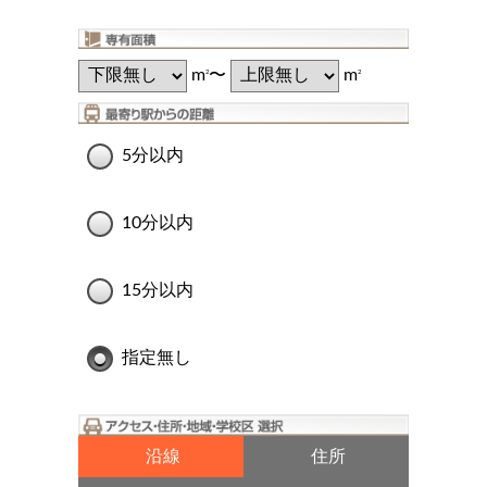
m
〜
m
2
2
5分以内
10分以内
15分以内
指定無し
沿線
住所