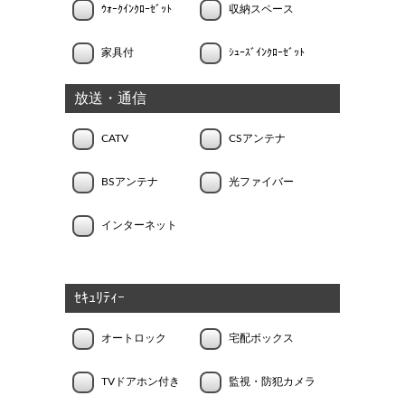
ｳｫｰｸｲﾝｸﾛｰｾﾞｯﾄ
収納スペース
家具付
ｼｭｰｽﾞｲﾝｸﾛｰｾﾞｯﾄ
放送・通信
CATV
CSアンテナ
BSアンテナ
光ファイバー
インターネット
ｾｷｭﾘﾃｨｰ
オートロック
宅配ボックス
TVドアホン付き
監視・防犯カメラ