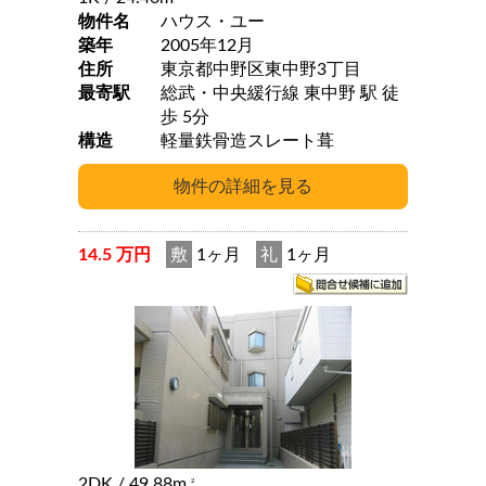
物件名
ハウス・ユー
築年
2005年12月
住所
東京都中野区東中野3丁目
最寄駅
総武・中央緩行線 東中野 駅 徒
歩 5分
構造
軽量鉄骨造スレート葺
14.5 万円
敷
1ヶ月
礼
1ヶ月
2DK
/ 49.88m
2