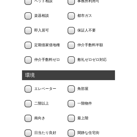
ペット相談
事務所利用可
楽器相談
都市ガス
即入居可
保証人不要
定期借家借地権
仲介手数料半額
仲介手数料ゼロ
敷礼ゼロゼロ対応
環境
エレベーター
角部屋
二階以上
一階物件
南向き
最上階
日当たり良好
閑静な住宅街