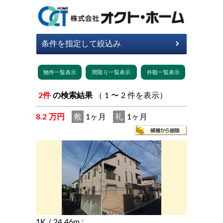
2件
の検索結果
（ 1 〜 2 件を表示）
8.2 万円
敷
1ヶ月
礼
1ヶ月
1K
/ 24.46m
2