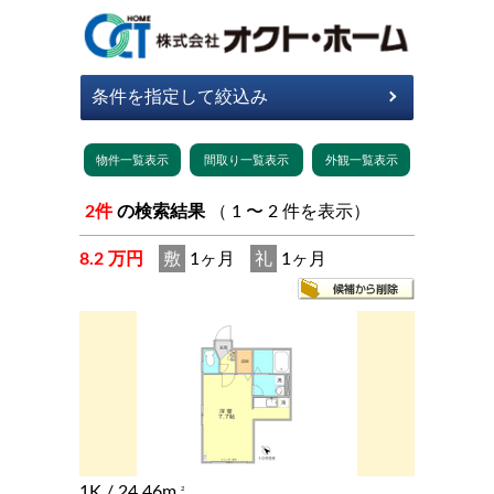
2件
の検索結果
（ 1 〜 2 件を表示）
8.2 万円
敷
1ヶ月
礼
1ヶ月
1K
/ 24.46m
2