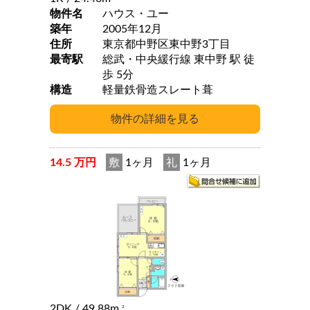
物件名
ハウス・ユー
築年
2005年12月
住所
東京都中野区東中野3丁目
最寄駅
総武・中央緩行線 東中野 駅 徒
歩 5分
構造
軽量鉄骨造スレート葺
14.5 万円
敷
1ヶ月
礼
1ヶ月
2DK
/ 49.88m
2