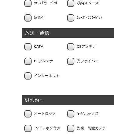
ｳｫｰｸｲﾝｸﾛｰｾﾞｯﾄ
収納スペース
家具付
ｼｭｰｽﾞｲﾝｸﾛｰｾﾞｯﾄ
放送・通信
CATV
CSアンテナ
BSアンテナ
光ファイバー
インターネット
ｾｷｭﾘﾃｨｰ
オートロック
宅配ボックス
TVドアホン付き
監視・防犯カメラ