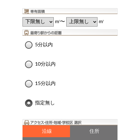
m
〜
m
2
2
5分以内
10分以内
15分以内
指定無し
沿線
住所