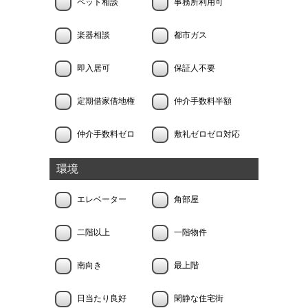
ペット相談
事務所利用可
楽器相談
都市ガス
即入居可
保証人不要
定期借家借地権
仲介手数料半額
仲介手数料ゼロ
敷礼ゼロゼロ対応
環境
エレベーター
角部屋
二階以上
一階物件
南向き
最上階
日当たり良好
閑静な住宅街