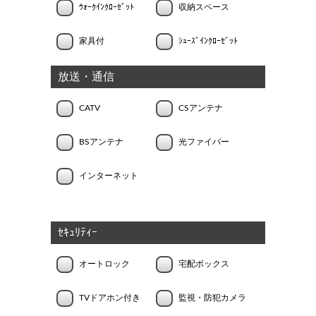
ｳｫｰｸｲﾝｸﾛｰｾﾞｯﾄ
収納スペース
家具付
ｼｭｰｽﾞｲﾝｸﾛｰｾﾞｯﾄ
放送・通信
CATV
CSアンテナ
BSアンテナ
光ファイバー
インターネット
ｾｷｭﾘﾃｨｰ
オートロック
宅配ボックス
TVドアホン付き
監視・防犯カメラ