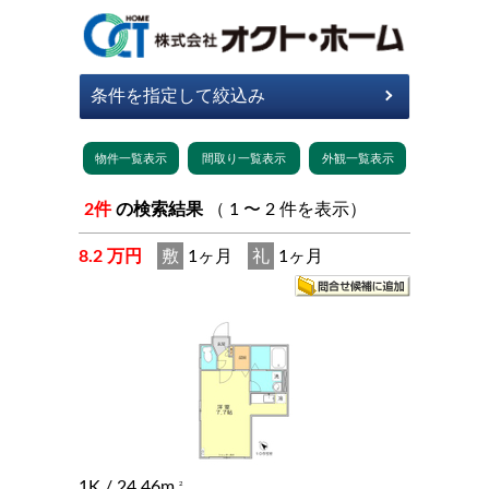
2件
の検索結果
（ 1 〜 2 件を表示）
8.2 万円
敷
1ヶ月
礼
1ヶ月
1K
/ 24.46m
2