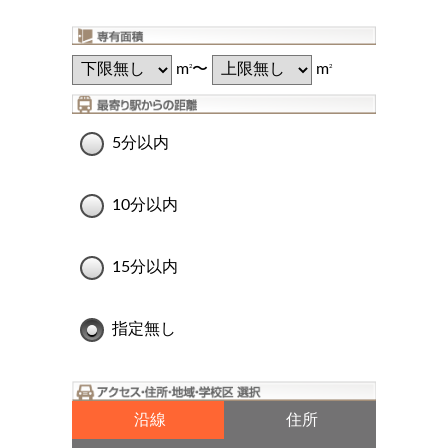
m
〜
m
2
2
5分以内
10分以内
15分以内
指定無し
沿線
住所