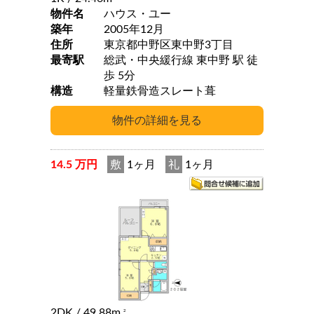
物件名
ハウス・ユー
築年
2005年12月
住所
東京都中野区東中野3丁目
最寄駅
総武・中央緩行線 東中野 駅 徒
歩 5分
構造
軽量鉄骨造スレート葺
14.5 万円
敷
1ヶ月
礼
1ヶ月
2DK
/ 49.88m
2