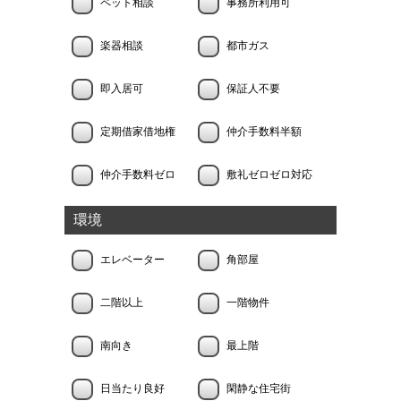
ペット相談
事務所利用可
楽器相談
都市ガス
即入居可
保証人不要
定期借家借地権
仲介手数料半額
仲介手数料ゼロ
敷礼ゼロゼロ対応
環境
エレベーター
角部屋
二階以上
一階物件
南向き
最上階
日当たり良好
閑静な住宅街