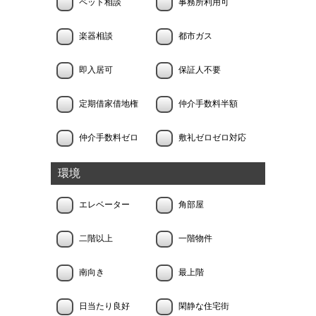
ペット相談
事務所利用可
楽器相談
都市ガス
即入居可
保証人不要
定期借家借地権
仲介手数料半額
仲介手数料ゼロ
敷礼ゼロゼロ対応
環境
エレベーター
角部屋
二階以上
一階物件
南向き
最上階
日当たり良好
閑静な住宅街