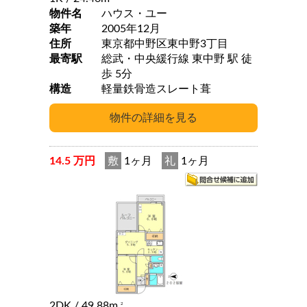
物件名
ハウス・ユー
築年
2005年12月
住所
東京都中野区東中野3丁目
最寄駅
総武・中央緩行線 東中野 駅 徒
歩 5分
構造
軽量鉄骨造スレート葺
14.5 万円
敷
1ヶ月
礼
1ヶ月
2DK
/ 49.88m
2