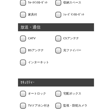
ｳｫｰｸｲﾝｸﾛｰｾﾞｯﾄ
収納スペース
家具付
ｼｭｰｽﾞｲﾝｸﾛｰｾﾞｯﾄ
放送・通信
CATV
CSアンテナ
BSアンテナ
光ファイバー
インターネット
ｾｷｭﾘﾃｨｰ
オートロック
宅配ボックス
TVドアホン付き
監視・防犯カメラ