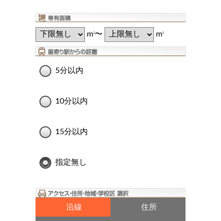
m
〜
m
2
2
5分以内
10分以内
15分以内
指定無し
沿線
住所