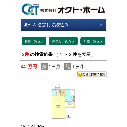
2件
の検索結果
（ 1 〜 2 件を表示）
8.2 万円
敷
1ヶ月
礼
1ヶ月
1K
/ 24.46m
2