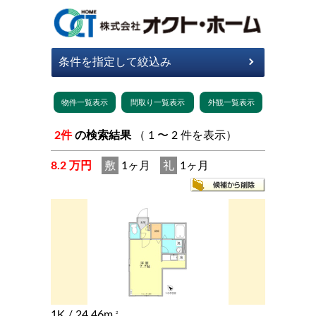
2件
の検索結果
（ 1 〜 2 件を表示）
8.2 万円
敷
1ヶ月
礼
1ヶ月
1K
/ 24.46m
2