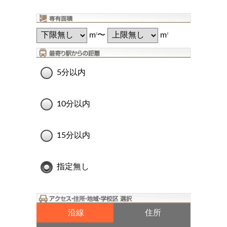
m
〜
m
2
2
5分以内
10分以内
15分以内
指定無し
沿線
住所