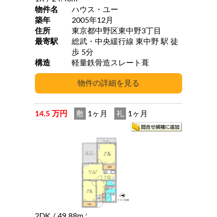
物件名
ハウス・ユー
築年
2005年12月
住所
東京都中野区東中野3丁目
最寄駅
総武・中央緩行線 東中野 駅 徒
歩 5分
構造
軽量鉄骨造スレート葺
14.5 万円
敷
1ヶ月
礼
1ヶ月
2DK
/ 49.88m
2