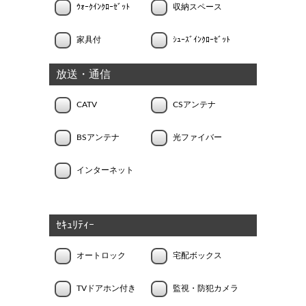
ｳｫｰｸｲﾝｸﾛｰｾﾞｯﾄ
収納スペース
家具付
ｼｭｰｽﾞｲﾝｸﾛｰｾﾞｯﾄ
放送・通信
CATV
CSアンテナ
BSアンテナ
光ファイバー
インターネット
ｾｷｭﾘﾃｨｰ
オートロック
宅配ボックス
TVドアホン付き
監視・防犯カメラ