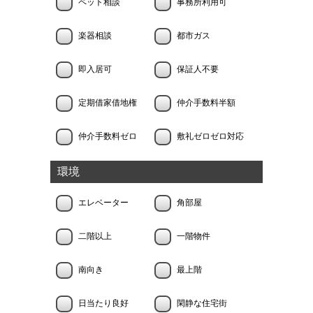
ペット相談
事務所利用可
楽器相談
都市ガス
即入居可
保証人不要
定期借家借地権
仲介手数料半額
仲介手数料ゼロ
敷礼ゼロゼロ対応
環境
エレベーター
角部屋
二階以上
一階物件
南向き
最上階
日当たり良好
閑静な住宅街