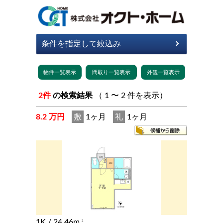
2件
の検索結果
（ 1 〜 2 件を表示）
8.2 万円
敷
1ヶ月
礼
1ヶ月
1K
/ 24.46m
2