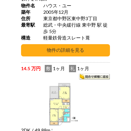
物件名
ハウス・ユー
築年
2005年12月
住所
東京都中野区東中野3丁目
最寄駅
総武・中央緩行線 東中野 駅 徒
歩 5分
構造
軽量鉄骨造スレート葺
14.5 万円
敷
1ヶ月
礼
1ヶ月
2DK
/ 49.88m
2