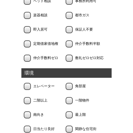
ペット相談
事務所利用可
楽器相談
都市ガス
即入居可
保証人不要
定期借家借地権
仲介手数料半額
仲介手数料ゼロ
敷礼ゼロゼロ対応
環境
エレベーター
角部屋
二階以上
一階物件
南向き
最上階
日当たり良好
閑静な住宅街