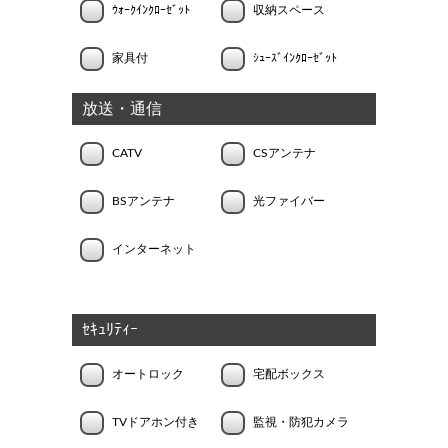
ｳｫｰｸｲﾝｸﾛｰｾﾞｯﾄ
収納スペース
家具付
ｼｭｰｽﾞｲﾝｸﾛｰｾﾞｯﾄ
放送・通信
CATV
CSアンテナ
BSアンテナ
光ファイバー
インターネット
ｾｷｭﾘﾃｨｰ
オートロック
宅配ボックス
TVドアホン付き
監視・防犯カメラ