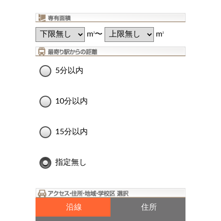
m
〜
m
2
2
5分以内
10分以内
15分以内
指定無し
沿線
住所