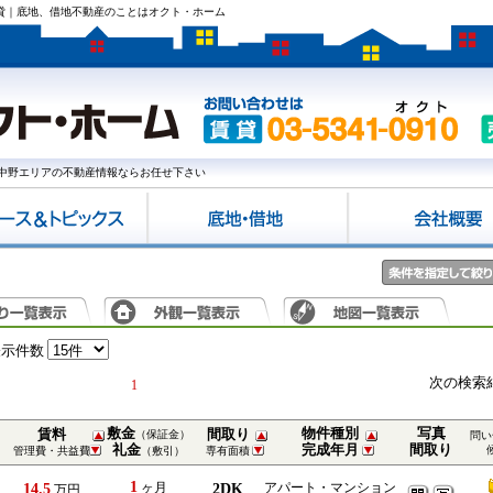
賃貸｜底地、借地不動産のことはオクト・ホーム
中野エリアの不動産情報ならお任せ下さい
表示件数
次の検索
1
敷金
物件種別
写真
賃料
間取り
（保証金）
問い
礼金
完成年月
間取り
管理費・共益費
（敷引）
専有面積
1
14.5
ヶ月
2DK
アパート・マンション
万円