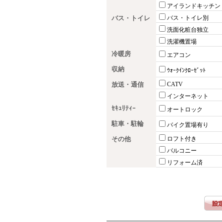
アイランドキッチン
バス・トイレ
バス・トイレ別
洗面化粧台独立
洗濯機置場
冷暖房
エアコン
収納
ｳｫｰｸｲﾝｸﾛｰｾﾞｯﾄ
放送・通信
CATV
インターネット
ｾｷｭﾘﾃｨｰ
オートロック
駐車・駐輪
バイク置場有り
その他
ロフト付き
バルコニー
リフォーム済