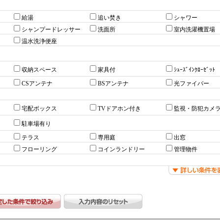
給湯
追い焚き
シャワー
シャンプードレッサー
洗面所
室内洗濯機置場
温水洗浄便座
収納スペース
家具付
ｼｭｰｽﾞｲﾝｸﾛｰｾﾞｯﾄ
CSアンテナ
BSアンテナ
光ファイバー
宅配ボックス
TVドアホン付き
監視・防犯カメ
駐車場有り
テラス
専用庭
出窓
フローリング
コインランドリー
管理物件