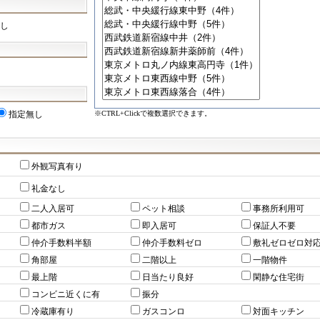
し
※CTRL+Clickで複数選択できます。
指定無し
外観写真有り
礼金なし
二人入居可
ペット相談
事務所利用可
都市ガス
即入居可
保証人不要
仲介手数料半額
仲介手数料ゼロ
敷礼ゼロゼロ対
角部屋
二階以上
一階物件
最上階
日当たり良好
閑静な住宅街
コンビニ近くに有
振分
冷蔵庫有り
ガスコンロ
対面キッチン