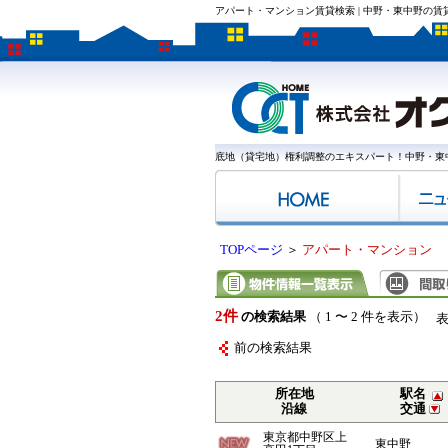
アパート・マンション賃貸検索 | 中野・東中野の
底地（貸宅地）権利調整のエキスパート！中野・東
TOPページ
＞
アパート・マンション
2件
の検索結果
（ 1 〜 2 件を表示）
前の検索結果
所在地
駅名
沿線
交通
東京都中野区上
東中野