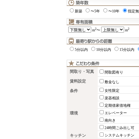
新築
〜5年
〜10年
指定無
2
2
m
〜
m
5分以内
10分以内
15分以内
間取り・写真
間取図有り
賃料設定
敷金なし
条件
女性限定
楽器相談
定期借家借地権
環境
エレベーター
南向き
24時間ごみ出し可
キッチン
システムキッチン