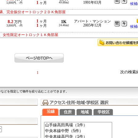
1
1991年03月
ヶ月
49.88m
5,000円、-円
2
候補
隣、完全振分オートロック２ＤＫ角部屋
1
8.2
ヶ月
1K
アパート・マンション
万円
1
2005年12月
ヶ月
24.46m
3,000円、-円
2
候補
、女性限定オートロック１Ｋ角部屋
次の検索
1
件などを指定して物件を絞り込むことができます。
沿線
住所
地域
学校区