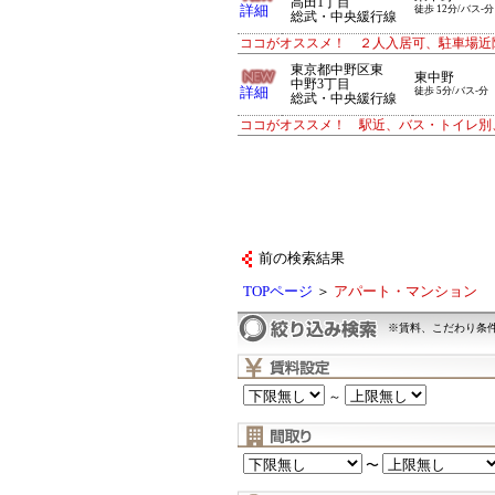
高田1丁目
詳細
徒歩 12分/バス-分
総武・中央緩行線
ココがオススメ！ ２人入居可、駐車場近
東京都中野区東
東中野
中野3丁目
詳細
徒歩 5分/バス-分
総武・中央緩行線
ココがオススメ！ 駅近、バス・トイレ別
前の検索結果
TOPページ
＞
アパート・マンション
※賃料、こだわり条
～
〜