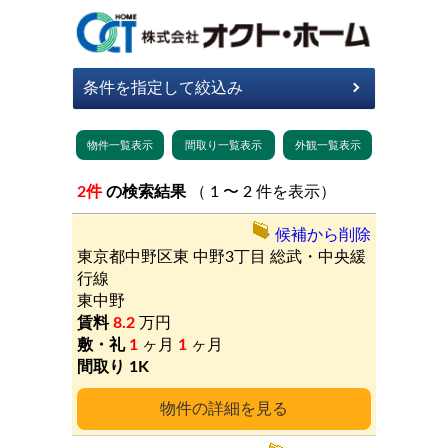
2件
の検索結果
（ 1 〜 2 件を表示）
候補から削除
東京都中野区東
中野3丁目
総武・中央緩
行線
東中野
8.2
万円
1
ヶ月
1
ヶ月
1K
詳細