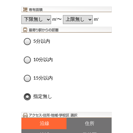
m
〜
m
2
2
5分以内
10分以内
15分以内
指定無し
沿線
住所