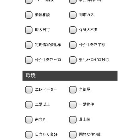
楽器相談
都市ガス
即入居可
保証人不要
定期借家借地権
仲介手数料半額
仲介手数料ゼロ
敷礼ゼロゼロ対応
環境
エレベーター
角部屋
二階以上
一階物件
南向き
最上階
日当たり良好
閑静な住宅街