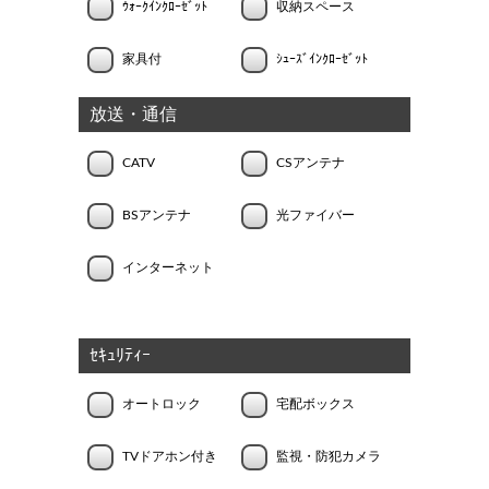
ｳｫｰｸｲﾝｸﾛｰｾﾞｯﾄ
収納スペース
家具付
ｼｭｰｽﾞｲﾝｸﾛｰｾﾞｯﾄ
放送・通信
CATV
CSアンテナ
BSアンテナ
光ファイバー
インターネット
ｾｷｭﾘﾃｨｰ
オートロック
宅配ボックス
TVドアホン付き
監視・防犯カメラ