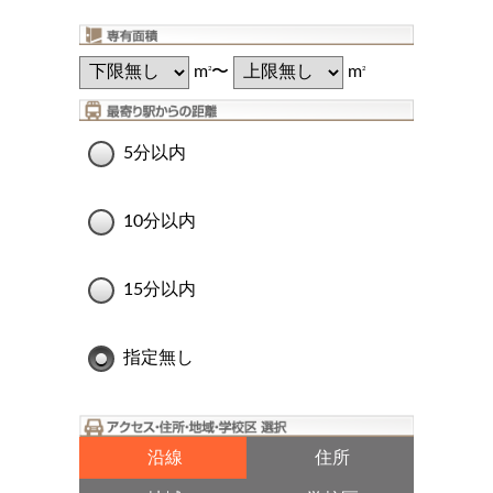
m
〜
m
2
2
5分以内
10分以内
15分以内
指定無し
沿線
住所