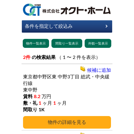
2件
の検索結果
（ 1 〜 2 件を表示）
候補に追加
東京都中野区東
中野3丁目
総武・中央緩
行線
東中野
8.2
万円
1
ヶ月
1
ヶ月
1K
詳細