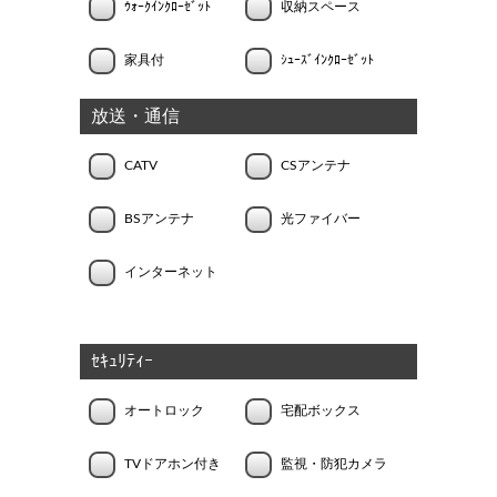
ｳｫｰｸｲﾝｸﾛｰｾﾞｯﾄ
収納スペース
家具付
ｼｭｰｽﾞｲﾝｸﾛｰｾﾞｯﾄ
放送・通信
CATV
CSアンテナ
BSアンテナ
光ファイバー
インターネット
ｾｷｭﾘﾃｨｰ
オートロック
宅配ボックス
TVドアホン付き
監視・防犯カメラ