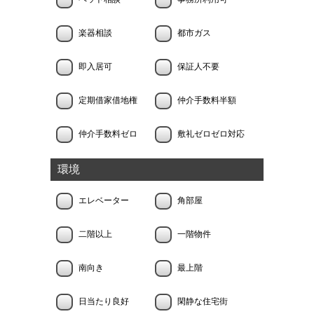
楽器相談
都市ガス
即入居可
保証人不要
定期借家借地権
仲介手数料半額
仲介手数料ゼロ
敷礼ゼロゼロ対応
環境
エレベーター
角部屋
二階以上
一階物件
南向き
最上階
日当たり良好
閑静な住宅街