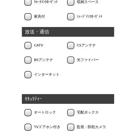
ｳｫｰｸｲﾝｸﾛｰｾﾞｯﾄ
収納スペース
家具付
ｼｭｰｽﾞｲﾝｸﾛｰｾﾞｯﾄ
放送・通信
CATV
CSアンテナ
BSアンテナ
光ファイバー
インターネット
ｾｷｭﾘﾃｨｰ
オートロック
宅配ボックス
TVドアホン付き
監視・防犯カメラ