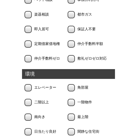
楽器相談
都市ガス
即入居可
保証人不要
定期借家借地権
仲介手数料半額
仲介手数料ゼロ
敷礼ゼロゼロ対応
環境
エレベーター
角部屋
二階以上
一階物件
南向き
最上階
日当たり良好
閑静な住宅街