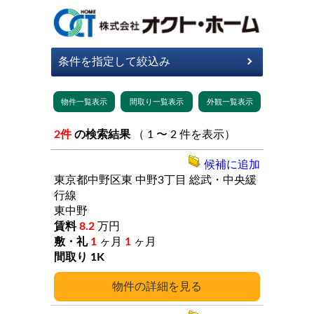
2件
の検索結果
（ 1 〜 2 件を表示）
候補に追加
東京都中野区東
中野3丁目
総武・中央緩
行線
東中野
8.2
万円
1
ヶ月
1
ヶ月
1K
詳細