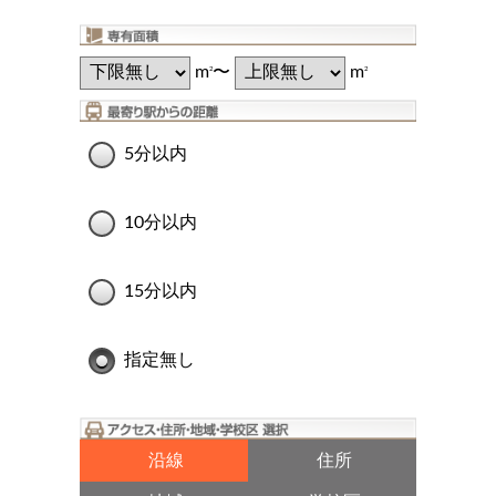
m
〜
m
2
2
5分以内
10分以内
15分以内
指定無し
沿線
住所