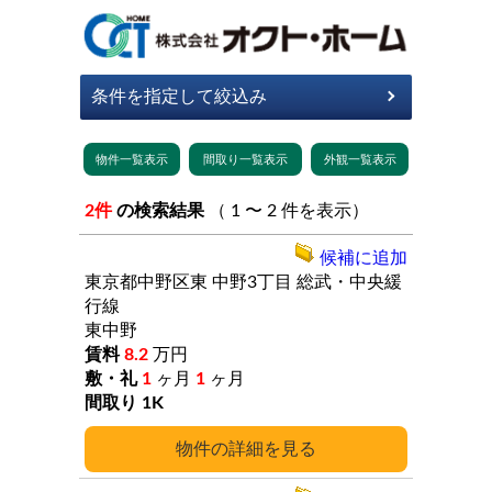
2件
の検索結果
（ 1 〜 2 件を表示）
候補に追加
東京都中野区東
中野3丁目
総武・中央緩
行線
東中野
8.2
万円
1
ヶ月
1
ヶ月
1K
詳細