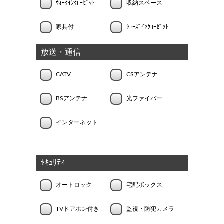
ｳｫｰｸｲﾝｸﾛｰｾﾞｯﾄ
収納スペース
家具付
ｼｭｰｽﾞｲﾝｸﾛｰｾﾞｯﾄ
放送・通信
CATV
CSアンテナ
BSアンテナ
光ファイバー
インターネット
ｾｷｭﾘﾃｨｰ
オートロック
宅配ボックス
TVドアホン付き
監視・防犯カメラ