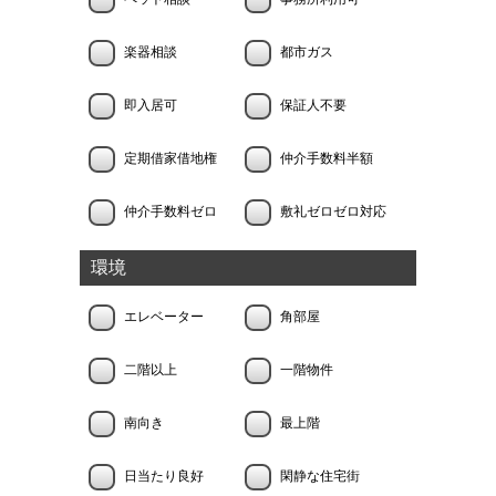
楽器相談
都市ガス
即入居可
保証人不要
定期借家借地権
仲介手数料半額
仲介手数料ゼロ
敷礼ゼロゼロ対応
環境
エレベーター
角部屋
二階以上
一階物件
南向き
最上階
日当たり良好
閑静な住宅街