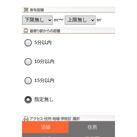
m
〜
m
2
2
5分以内
10分以内
15分以内
指定無し
沿線
住所