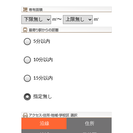
m
〜
m
2
2
5分以内
10分以内
15分以内
指定無し
沿線
住所