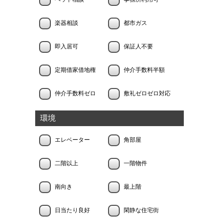
楽器相談
都市ガス
即入居可
保証人不要
定期借家借地権
仲介手数料半額
仲介手数料ゼロ
敷礼ゼロゼロ対応
環境
エレベーター
角部屋
二階以上
一階物件
南向き
最上階
日当たり良好
閑静な住宅街