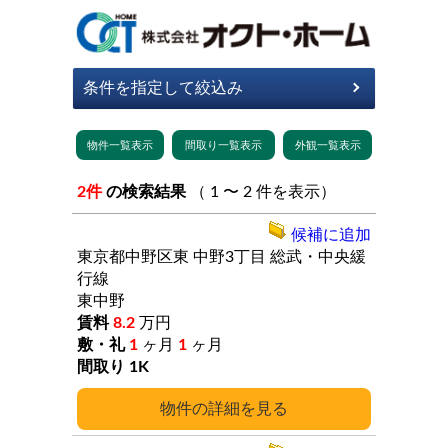
2件
の検索結果
（ 1 〜 2 件を表示）
候補に追加
東京都中野区東
中野3丁目
総武・中央緩
行線
東中野
8.2
万円
1
ヶ月
1
ヶ月
1K
詳細