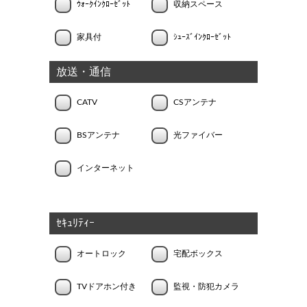
ｳｫｰｸｲﾝｸﾛｰｾﾞｯﾄ
収納スペース
家具付
ｼｭｰｽﾞｲﾝｸﾛｰｾﾞｯﾄ
放送・通信
CATV
CSアンテナ
BSアンテナ
光ファイバー
インターネット
ｾｷｭﾘﾃｨｰ
オートロック
宅配ボックス
TVドアホン付き
監視・防犯カメラ