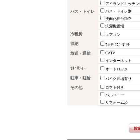
アイランドキッチン
バス・トイレ
バス・トイレ別
洗面化粧台独立
洗濯機置場
冷暖房
エアコン
収納
ｳｫｰｸｲﾝｸﾛｰｾﾞｯﾄ
放送・通信
CATV
インターネット
ｾｷｭﾘﾃｨｰ
オートロック
駐車・駐輪
バイク置場有り
その他
ロフト付き
バルコニー
リフォーム済