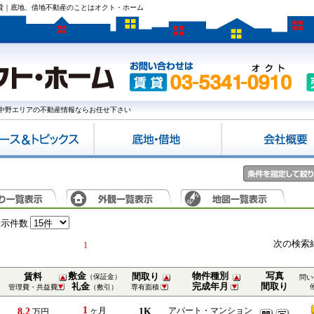
賃貸｜底地、借地不動産のことはオクト・ホーム
中野エリアの不動産情報ならお任せ下さい
表示件数
次の検索
1
敷金
物件種別
写真
賃料
間取り
（保証金）
問い
礼金
完成年月
間取り
管理費・共益費
（敷引）
専有面積
1
8.2
ヶ月
1K
アパート・マンション
万円