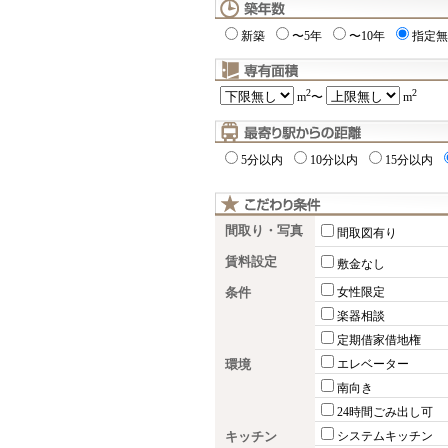
新築
〜5年
〜10年
指定無
2
2
m
〜
m
5分以内
10分以内
15分以内
間取り・写真
間取図有り
賃料設定
敷金なし
条件
女性限定
楽器相談
定期借家借地権
環境
エレベーター
南向き
24時間ごみ出し可
キッチン
システムキッチン