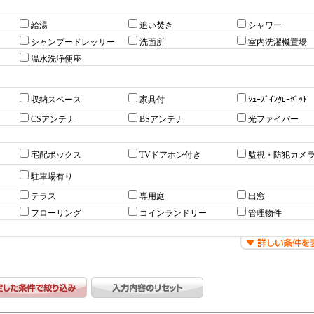
給湯
追い焚き
シャワー
シャンプードレッサー
洗面所
室内洗濯機置場
温水洗浄便座
収納スペース
家具付
ｼｭｰｽﾞｲﾝｸﾛｰｾﾞｯﾄ
CSアンテナ
BSアンテナ
光ファイバー
宅配ボックス
TVドアホン付き
監視・防犯カメ
駐車場有り
テラス
専用庭
出窓
フローリング
コインランドリー
管理物件