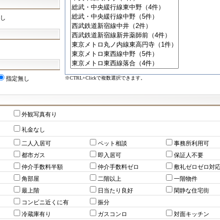
し
※CTRL+Clickで複数選択できます。
指定無し
外観写真有り
礼金なし
二人入居可
ペット相談
事務所利用可
都市ガス
即入居可
保証人不要
仲介手数料半額
仲介手数料ゼロ
敷礼ゼロゼロ対
角部屋
二階以上
一階物件
最上階
日当たり良好
閑静な住宅街
コンビニ近くに有
振分
冷蔵庫有り
ガスコンロ
対面キッチン