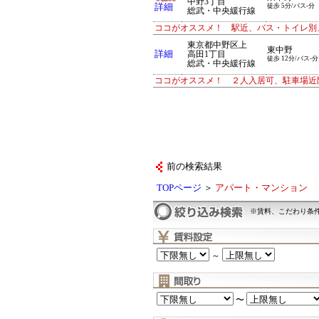
中野3丁目
詳細
徒歩 5分/バス-分
総武・中央緩行線
ココがオススメ！ 駅近、バス・トイレ別
東京都中野区上
東中野
詳細
高田1丁目
徒歩 12分/バス-分
総武・中央緩行線
ココがオススメ！ ２人入居可、駐車場近
前の検索結果
TOPページ
＞
アパート・マンション
※賃料、こだわり条
～
〜