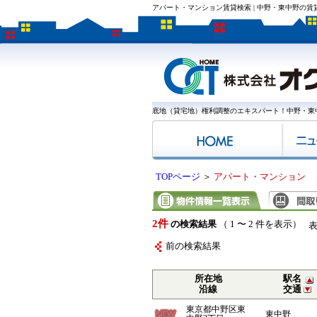
アパート・マンション賃貸検索 | 中野・東中野の
底地（貸宅地）権利調整のエキスパート！中野・東
TOPページ
＞
アパート・マンション
2件
の検索結果
（ 1 〜 2 件を表示）
前の検索結果
所在地
駅名
沿線
交通
東京都中野区東
東中野