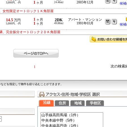
1
2005年12月
ヶ月
24.46m
3,000円、-円
2
候補
、女性限定オートロック１Ｋ角部屋
1
14.5
ヶ月
2DK
アパート・マンション
万円
1
1991年03月
ヶ月
49.88m
5,000円、-円
2
候補
隣、完全振分オートロック２ＤＫ角部屋
次の検索
1
件などを指定して物件を絞り込むことができます。
沿線
住所
地域
学校区