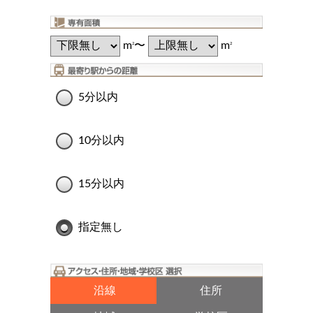
m
〜
m
2
2
5分以内
10分以内
15分以内
指定無し
沿線
住所