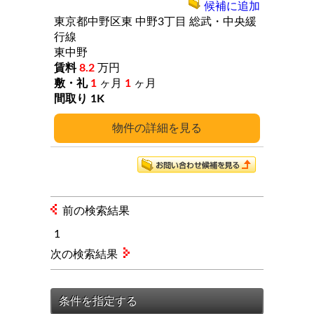
候補に追加
東京都中野区東
中野3丁目
総武・中央緩
行線
東中野
8.2
万円
1
ヶ月
1
ヶ月
1K
詳細
前の検索結果
1
次の検索結果