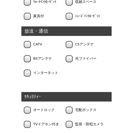
ｳｫｰｸｲﾝｸﾛｰｾﾞｯﾄ
収納スペース
家具付
ｼｭｰｽﾞｲﾝｸﾛｰｾﾞｯﾄ
放送・通信
CATV
CSアンテナ
BSアンテナ
光ファイバー
インターネット
ｾｷｭﾘﾃｨｰ
オートロック
宅配ボックス
TVドアホン付き
監視・防犯カメラ