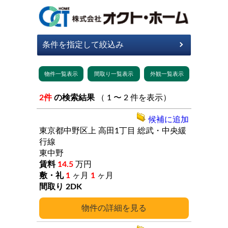
2件
の検索結果
（ 1 〜 2 件を表示）
候補に追加
東京都中野区上
高田1丁目
総武・中央緩
行線
東中野
14.5
万円
1
ヶ月
1
ヶ月
2DK
詳細