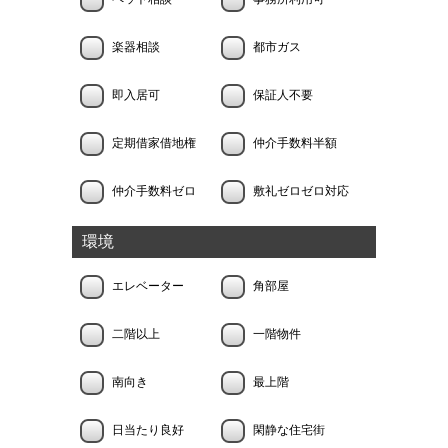
楽器相談
都市ガス
即入居可
保証人不要
定期借家借地権
仲介手数料半額
仲介手数料ゼロ
敷礼ゼロゼロ対応
環境
エレベーター
角部屋
二階以上
一階物件
南向き
最上階
日当たり良好
閑静な住宅街