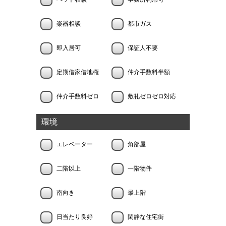
楽器相談
都市ガス
即入居可
保証人不要
定期借家借地権
仲介手数料半額
仲介手数料ゼロ
敷礼ゼロゼロ対応
環境
エレベーター
角部屋
二階以上
一階物件
南向き
最上階
日当たり良好
閑静な住宅街