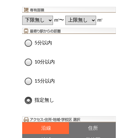
m
〜
m
2
2
5分以内
10分以内
15分以内
指定無し
沿線
住所