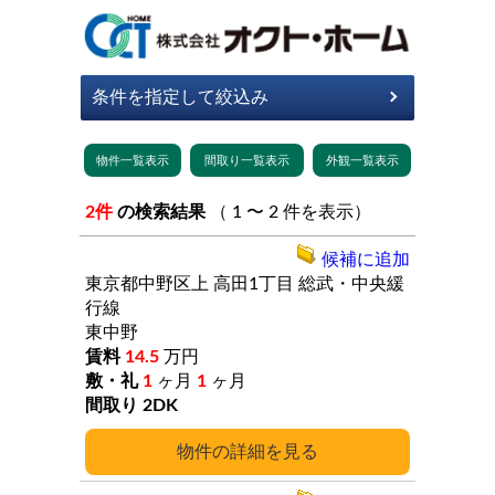
2件
の検索結果
（ 1 〜 2 件を表示）
候補に追加
東京都中野区上
高田1丁目
総武・中央緩
行線
東中野
14.5
万円
1
ヶ月
1
ヶ月
2DK
詳細