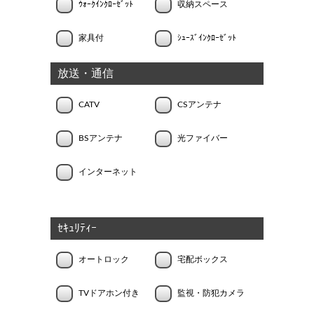
ｳｫｰｸｲﾝｸﾛｰｾﾞｯﾄ
収納スペース
家具付
ｼｭｰｽﾞｲﾝｸﾛｰｾﾞｯﾄ
放送・通信
CATV
CSアンテナ
BSアンテナ
光ファイバー
インターネット
ｾｷｭﾘﾃｨｰ
オートロック
宅配ボックス
TVドアホン付き
監視・防犯カメラ