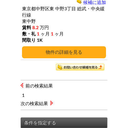
候補に追加
東京都中野区東
中野3丁目
総武・中央緩
行線
東中野
8.2
万円
1
ヶ月
1
ヶ月
1K
詳細
前の検索結果
1
次の検索結果