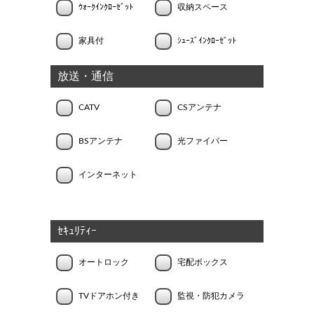
ｳｫｰｸｲﾝｸﾛｰｾﾞｯﾄ
収納スペース
家具付
ｼｭｰｽﾞｲﾝｸﾛｰｾﾞｯﾄ
放送・通信
CATV
CSアンテナ
BSアンテナ
光ファイバー
インターネット
ｾｷｭﾘﾃｨｰ
オートロック
宅配ボックス
TVドアホン付き
監視・防犯カメラ