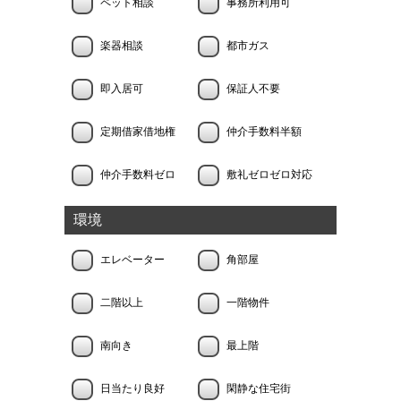
ペット相談
事務所利用可
楽器相談
都市ガス
即入居可
保証人不要
定期借家借地権
仲介手数料半額
仲介手数料ゼロ
敷礼ゼロゼロ対応
環境
エレベーター
角部屋
二階以上
一階物件
南向き
最上階
日当たり良好
閑静な住宅街