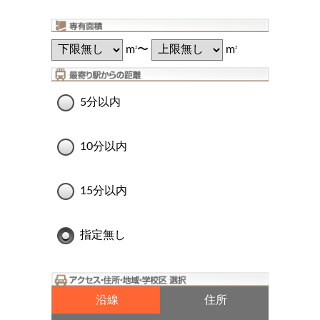
m
〜
m
2
2
5分以内
10分以内
15分以内
指定無し
沿線
住所