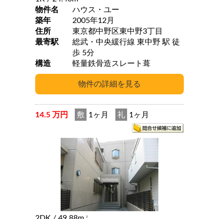
物件名
ハウス・ユー
築年
2005年12月
住所
東京都中野区東中野3丁目
最寄駅
総武・中央緩行線 東中野 駅 徒
歩 5分
構造
軽量鉄骨造スレート葺
14.5 万円
敷
1ヶ月
礼
1ヶ月
2DK
/ 49.88m
2