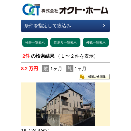
2件
の検索結果
（ 1 〜 2 件を表示）
8.2 万円
敷
1ヶ月
礼
1ヶ月
1K
/ 24.46m
2