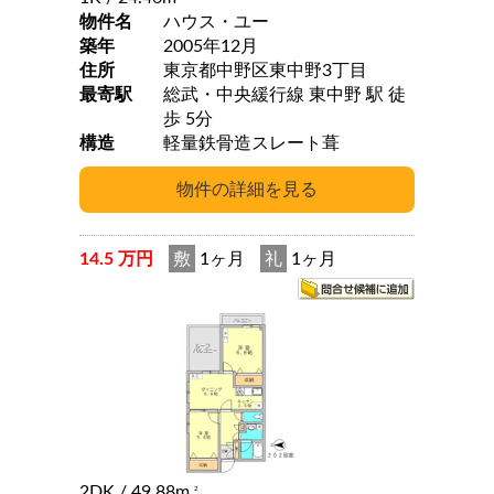
物件名
ハウス・ユー
築年
2005年12月
住所
東京都中野区東中野3丁目
最寄駅
総武・中央緩行線 東中野 駅 徒
歩 5分
構造
軽量鉄骨造スレート葺
14.5 万円
敷
1ヶ月
礼
1ヶ月
2DK
/ 49.88m
2