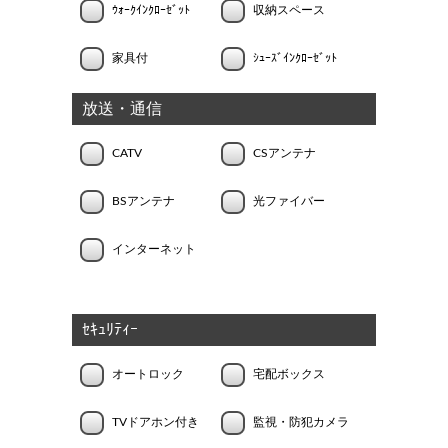
ｳｫｰｸｲﾝｸﾛｰｾﾞｯﾄ
収納スペース
家具付
ｼｭｰｽﾞｲﾝｸﾛｰｾﾞｯﾄ
放送・通信
CATV
CSアンテナ
BSアンテナ
光ファイバー
インターネット
ｾｷｭﾘﾃｨｰ
オートロック
宅配ボックス
TVドアホン付き
監視・防犯カメラ