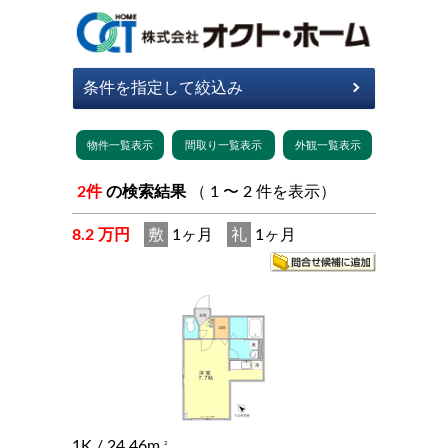
2件
の検索結果
（ 1 〜 2 件を表示）
8.2 万円
敷
1ヶ月
礼
1ヶ月
1K
/ 24.46m
2