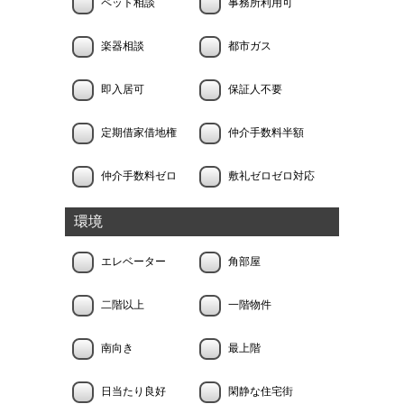
ペット相談
事務所利用可
楽器相談
都市ガス
即入居可
保証人不要
定期借家借地権
仲介手数料半額
仲介手数料ゼロ
敷礼ゼロゼロ対応
環境
エレベーター
角部屋
二階以上
一階物件
南向き
最上階
日当たり良好
閑静な住宅街