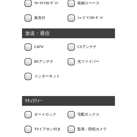
ｳｫｰｸｲﾝｸﾛｰｾﾞｯﾄ
収納スペース
家具付
ｼｭｰｽﾞｲﾝｸﾛｰｾﾞｯﾄ
放送・通信
CATV
CSアンテナ
BSアンテナ
光ファイバー
インターネット
ｾｷｭﾘﾃｨｰ
オートロック
宅配ボックス
TVドアホン付き
監視・防犯カメラ