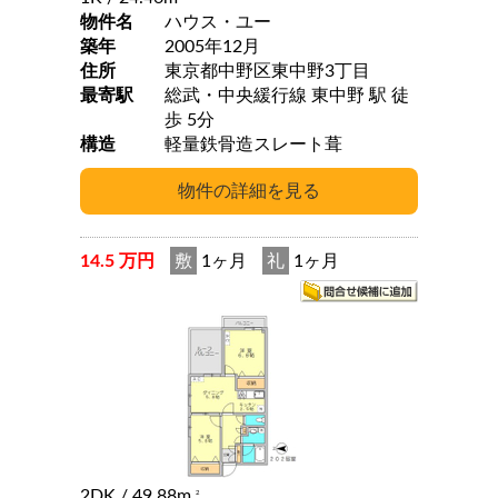
物件名
ハウス・ユー
築年
2005年12月
住所
東京都中野区東中野3丁目
最寄駅
総武・中央緩行線 東中野 駅 徒
歩 5分
構造
軽量鉄骨造スレート葺
14.5 万円
敷
1ヶ月
礼
1ヶ月
2DK
/ 49.88m
2