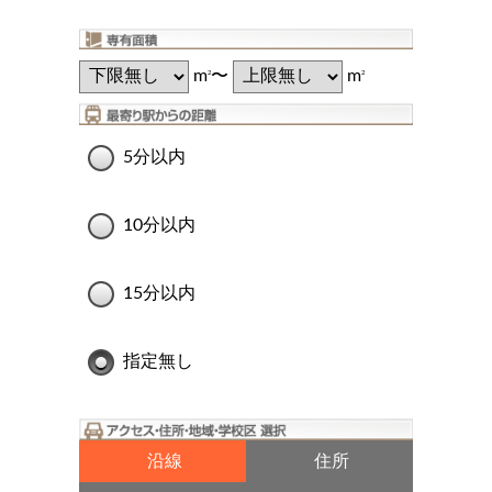
m
〜
m
2
2
5分以内
10分以内
15分以内
指定無し
沿線
住所