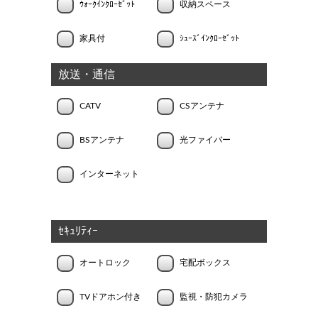
ｳｫｰｸｲﾝｸﾛｰｾﾞｯﾄ
収納スペース
家具付
ｼｭｰｽﾞｲﾝｸﾛｰｾﾞｯﾄ
放送・通信
CATV
CSアンテナ
BSアンテナ
光ファイバー
インターネット
ｾｷｭﾘﾃｨｰ
オートロック
宅配ボックス
TVドアホン付き
監視・防犯カメラ