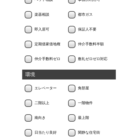
楽器相談
都市ガス
即入居可
保証人不要
定期借家借地権
仲介手数料半額
仲介手数料ゼロ
敷礼ゼロゼロ対応
環境
エレベーター
角部屋
二階以上
一階物件
南向き
最上階
日当たり良好
閑静な住宅街