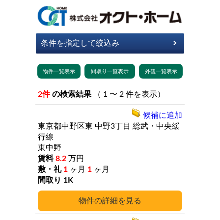
2件
の検索結果
（ 1 〜 2 件を表示）
候補に追加
東京都中野区東
中野3丁目
総武・中央緩
行線
東中野
8.2
万円
1
ヶ月
1
ヶ月
1K
詳細