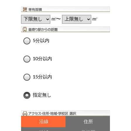
m
〜
m
2
2
5分以内
10分以内
15分以内
指定無し
沿線
住所