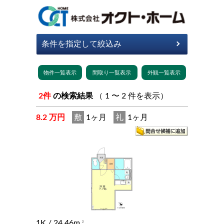
2件
の検索結果
（ 1 〜 2 件を表示）
8.2 万円
敷
1ヶ月
礼
1ヶ月
1K
/ 24.46m
2