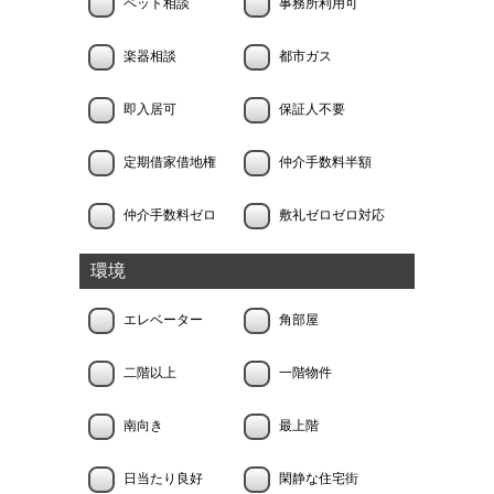
ペット相談
事務所利用可
楽器相談
都市ガス
即入居可
保証人不要
定期借家借地権
仲介手数料半額
仲介手数料ゼロ
敷礼ゼロゼロ対応
環境
エレベーター
角部屋
二階以上
一階物件
南向き
最上階
日当たり良好
閑静な住宅街