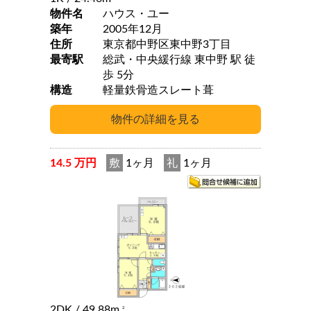
物件名
ハウス・ユー
築年
2005年12月
住所
東京都中野区東中野3丁目
最寄駅
総武・中央緩行線 東中野 駅 徒
歩 5分
構造
軽量鉄骨造スレート葺
14.5 万円
敷
1ヶ月
礼
1ヶ月
2DK
/ 49.88m
2