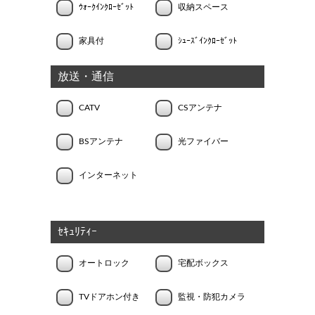
ｳｫｰｸｲﾝｸﾛｰｾﾞｯﾄ
収納スペース
家具付
ｼｭｰｽﾞｲﾝｸﾛｰｾﾞｯﾄ
放送・通信
CATV
CSアンテナ
BSアンテナ
光ファイバー
インターネット
ｾｷｭﾘﾃｨｰ
オートロック
宅配ボックス
TVドアホン付き
監視・防犯カメラ