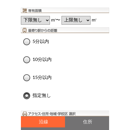
m
〜
m
2
2
5分以内
10分以内
15分以内
指定無し
沿線
住所