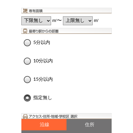
m
〜
m
2
2
5分以内
10分以内
15分以内
指定無し
沿線
住所