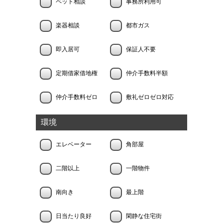
ペット相談
事務所利用可
楽器相談
都市ガス
即入居可
保証人不要
定期借家借地権
仲介手数料半額
仲介手数料ゼロ
敷礼ゼロゼロ対応
環境
エレベーター
角部屋
二階以上
一階物件
南向き
最上階
日当たり良好
閑静な住宅街