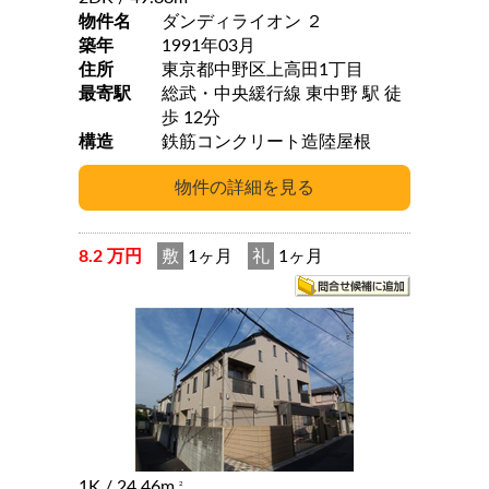
物件名
ダンディライオン ２
築年
1991年03月
住所
東京都中野区上高田1丁目
最寄駅
総武・中央緩行線 東中野 駅 徒
歩 12分
構造
鉄筋コンクリート造陸屋根
8.2 万円
敷
1ヶ月
礼
1ヶ月
1K
/ 24.46m
2