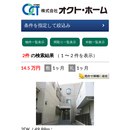
2件
の検索結果
（ 1 〜 2 件を表示）
14.5 万円
敷
1ヶ月
礼
1ヶ月
2DK
/ 49.88m
2