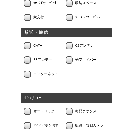
ｳｫｰｸｲﾝｸﾛｰｾﾞｯﾄ
収納スペース
家具付
ｼｭｰｽﾞｲﾝｸﾛｰｾﾞｯﾄ
放送・通信
CATV
CSアンテナ
BSアンテナ
光ファイバー
インターネット
ｾｷｭﾘﾃｨｰ
オートロック
宅配ボックス
TVドアホン付き
監視・防犯カメラ