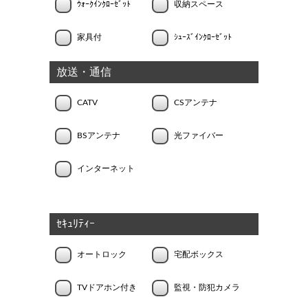
ｳｫｰｸｲﾝｸﾛｰｾﾞｯﾄ
収納スペース
家具付
ｼｭｰｽﾞｲﾝｸﾛｰｾﾞｯﾄ
放送・通信
CATV
CSアンテナ
BSアンテナ
光ファイバー
インターネット
ｾｷｭﾘﾃｨｰ
オートロック
宅配ボックス
TVドアホン付き
監視・防犯カメラ