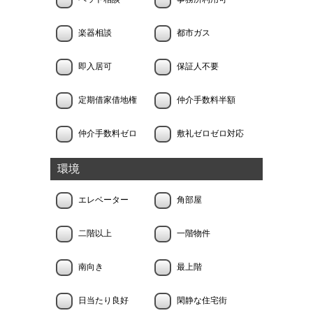
楽器相談
都市ガス
即入居可
保証人不要
定期借家借地権
仲介手数料半額
仲介手数料ゼロ
敷礼ゼロゼロ対応
環境
エレベーター
角部屋
二階以上
一階物件
南向き
最上階
日当たり良好
閑静な住宅街