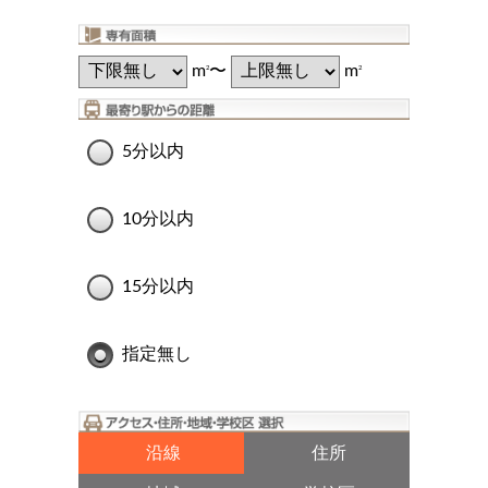
m
〜
m
2
2
5分以内
10分以内
15分以内
指定無し
沿線
住所