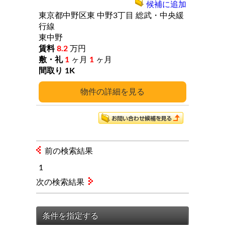
候補に追加
東京都中野区東
中野3丁目
総武・中央緩
行線
東中野
8.2
万円
1
ヶ月
1
ヶ月
1K
詳細
前の検索結果
1
次の検索結果