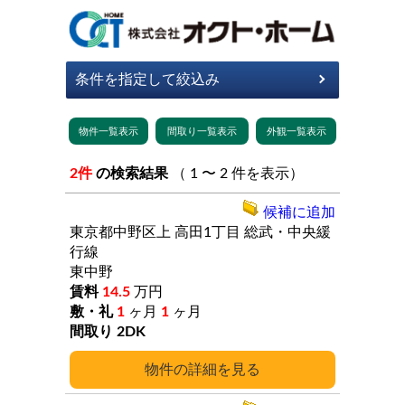
2件
の検索結果
（ 1 〜 2 件を表示）
候補に追加
東京都中野区上
高田1丁目
総武・中央緩
行線
東中野
14.5
万円
1
ヶ月
1
ヶ月
2DK
詳細