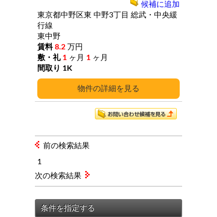
候補に追加
東京都中野区東
中野3丁目
総武・中央緩
行線
東中野
8.2
万円
1
ヶ月
1
ヶ月
1K
詳細
前の検索結果
1
次の検索結果