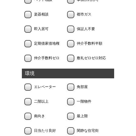
楽器相談
都市ガス
即入居可
保証人不要
定期借家借地権
仲介手数料半額
仲介手数料ゼロ
敷礼ゼロゼロ対応
環境
エレベーター
角部屋
二階以上
一階物件
南向き
最上階
日当たり良好
閑静な住宅街