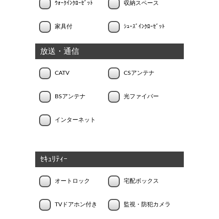
ｳｫｰｸｲﾝｸﾛｰｾﾞｯﾄ
収納スペース
家具付
ｼｭｰｽﾞｲﾝｸﾛｰｾﾞｯﾄ
放送・通信
CATV
CSアンテナ
BSアンテナ
光ファイバー
インターネット
ｾｷｭﾘﾃｨｰ
オートロック
宅配ボックス
TVドアホン付き
監視・防犯カメラ