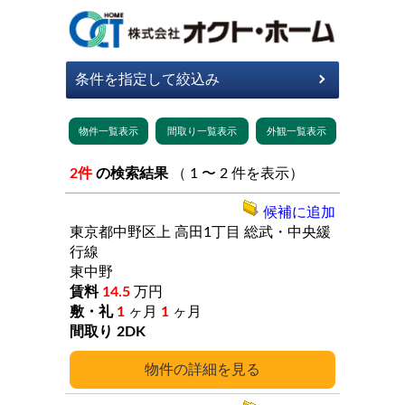
2件
の検索結果
（ 1 〜 2 件を表示）
候補に追加
東京都中野区上
高田1丁目
総武・中央緩
行線
東中野
14.5
万円
1
ヶ月
1
ヶ月
2DK
詳細