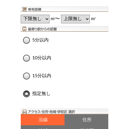
m
〜
m
2
2
5分以内
10分以内
15分以内
指定無し
沿線
住所