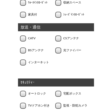
ｳｫｰｸｲﾝｸﾛｰｾﾞｯﾄ
収納スペース
家具付
ｼｭｰｽﾞｲﾝｸﾛｰｾﾞｯﾄ
放送・通信
CATV
CSアンテナ
BSアンテナ
光ファイバー
インターネット
ｾｷｭﾘﾃｨｰ
オートロック
宅配ボックス
TVドアホン付き
監視・防犯カメラ