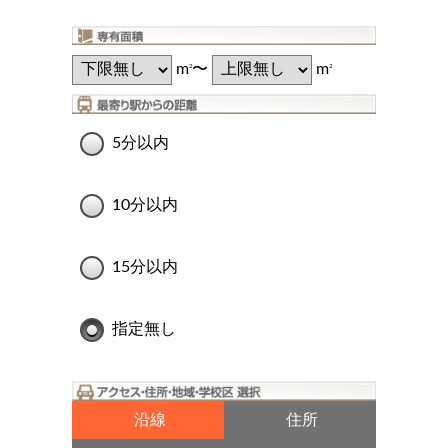
m
〜
m
2
2
5分以内
10分以内
15分以内
指定無し
沿線
住所