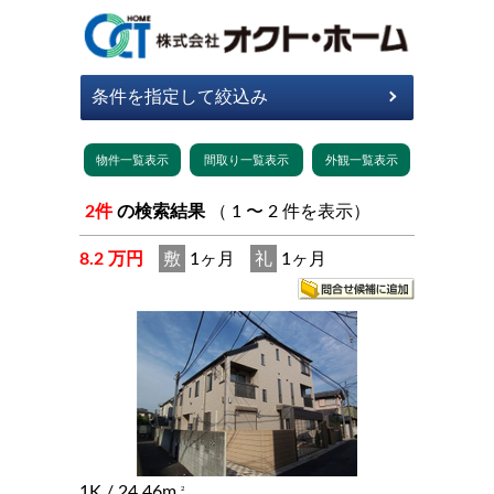
2件
の検索結果
（ 1 〜 2 件を表示）
8.2 万円
敷
1ヶ月
礼
1ヶ月
1K
/ 24.46m
2