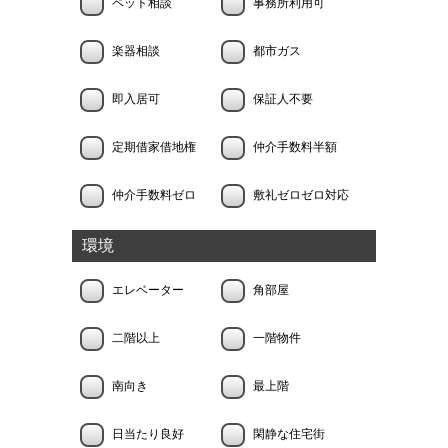
ペット相談
事務所利用可
楽器相談
都市ガス
即入居可
保証人不要
定期借家借地権
仲介手数料半額
仲介手数料ゼロ
敷礼ゼロゼロ対応
環境
エレベーター
角部屋
二階以上
一階物件
南向き
最上階
日当たり良好
閑静な住宅街