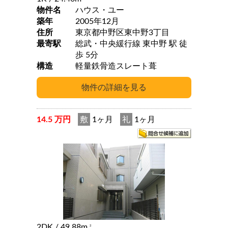
物件名
ハウス・ユー
築年
2005年12月
住所
東京都中野区東中野3丁目
最寄駅
総武・中央緩行線 東中野 駅 徒
歩 5分
構造
軽量鉄骨造スレート葺
14.5 万円
敷
1ヶ月
礼
1ヶ月
2DK
/ 49.88m
2