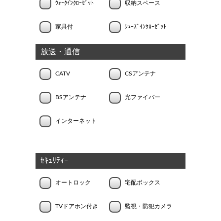
ｳｫｰｸｲﾝｸﾛｰｾﾞｯﾄ
収納スペース
家具付
ｼｭｰｽﾞｲﾝｸﾛｰｾﾞｯﾄ
放送・通信
CATV
CSアンテナ
BSアンテナ
光ファイバー
インターネット
ｾｷｭﾘﾃｨｰ
オートロック
宅配ボックス
TVドアホン付き
監視・防犯カメラ