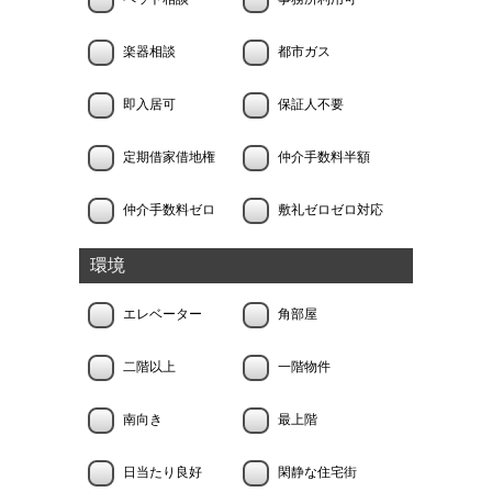
楽器相談
都市ガス
即入居可
保証人不要
定期借家借地権
仲介手数料半額
仲介手数料ゼロ
敷礼ゼロゼロ対応
環境
エレベーター
角部屋
二階以上
一階物件
南向き
最上階
日当たり良好
閑静な住宅街