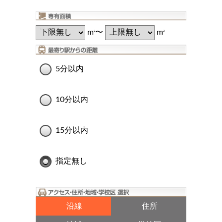
m
〜
m
2
2
5分以内
10分以内
15分以内
指定無し
沿線
住所