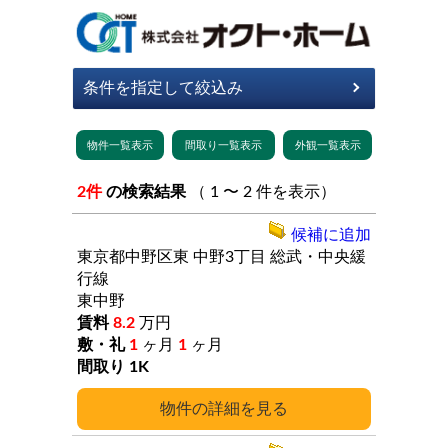
2件
の検索結果
（ 1 〜 2 件を表示）
候補に追加
東京都中野区東
中野3丁目
総武・中央緩
行線
東中野
8.2
万円
1
ヶ月
1
ヶ月
1K
詳細