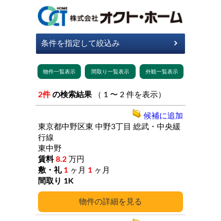
2件
の検索結果
（ 1 〜 2 件を表示）
候補に追加
東京都中野区東
中野3丁目
総武・中央緩
行線
東中野
8.2
万円
1
ヶ月
1
ヶ月
1K
詳細