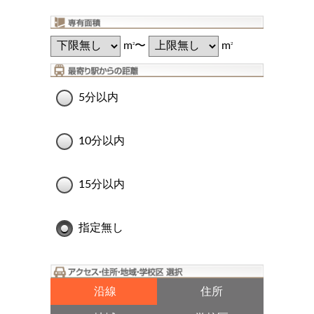
m
〜
m
2
2
5分以内
10分以内
15分以内
指定無し
沿線
住所