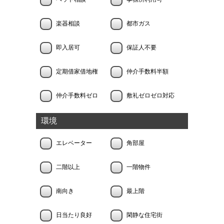
楽器相談
都市ガス
即入居可
保証人不要
定期借家借地権
仲介手数料半額
仲介手数料ゼロ
敷礼ゼロゼロ対応
環境
エレベーター
角部屋
二階以上
一階物件
南向き
最上階
日当たり良好
閑静な住宅街