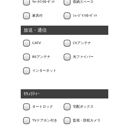
ｳｫｰｸｲﾝｸﾛｰｾﾞｯﾄ
収納スペース
家具付
ｼｭｰｽﾞｲﾝｸﾛｰｾﾞｯﾄ
放送・通信
CATV
CSアンテナ
BSアンテナ
光ファイバー
インターネット
ｾｷｭﾘﾃｨｰ
オートロック
宅配ボックス
TVドアホン付き
監視・防犯カメラ