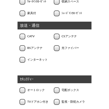
ｳｫｰｸｲﾝｸﾛｰｾﾞｯﾄ
収納スペース
家具付
ｼｭｰｽﾞｲﾝｸﾛｰｾﾞｯﾄ
放送・通信
CATV
CSアンテナ
BSアンテナ
光ファイバー
インターネット
ｾｷｭﾘﾃｨｰ
オートロック
宅配ボックス
TVドアホン付き
監視・防犯カメラ