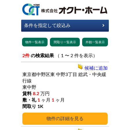
2件
の検索結果
（ 1 〜 2 件を表示）
候補に追加
東京都中野区東
中野3丁目
総武・中央緩
行線
東中野
8.2
万円
1
ヶ月
1
ヶ月
1K
詳細