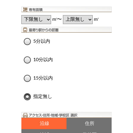
m
〜
m
2
2
5分以内
10分以内
15分以内
指定無し
沿線
住所