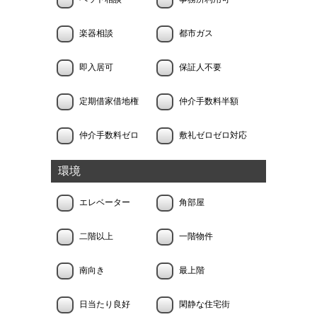
楽器相談
都市ガス
即入居可
保証人不要
定期借家借地権
仲介手数料半額
仲介手数料ゼロ
敷礼ゼロゼロ対応
環境
エレベーター
角部屋
二階以上
一階物件
南向き
最上階
日当たり良好
閑静な住宅街