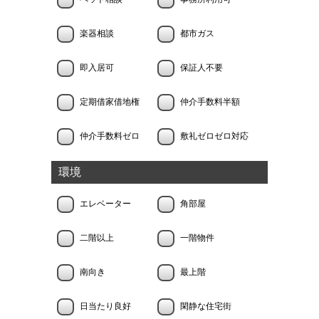
楽器相談
都市ガス
即入居可
保証人不要
定期借家借地権
仲介手数料半額
仲介手数料ゼロ
敷礼ゼロゼロ対応
環境
エレベーター
角部屋
二階以上
一階物件
南向き
最上階
日当たり良好
閑静な住宅街