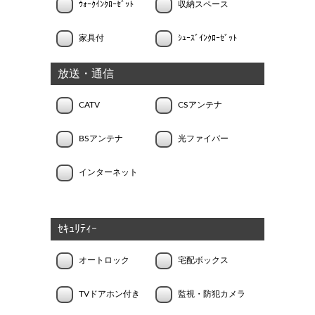
ｳｫｰｸｲﾝｸﾛｰｾﾞｯﾄ
収納スペース
家具付
ｼｭｰｽﾞｲﾝｸﾛｰｾﾞｯﾄ
放送・通信
CATV
CSアンテナ
BSアンテナ
光ファイバー
インターネット
ｾｷｭﾘﾃｨｰ
オートロック
宅配ボックス
TVドアホン付き
監視・防犯カメラ