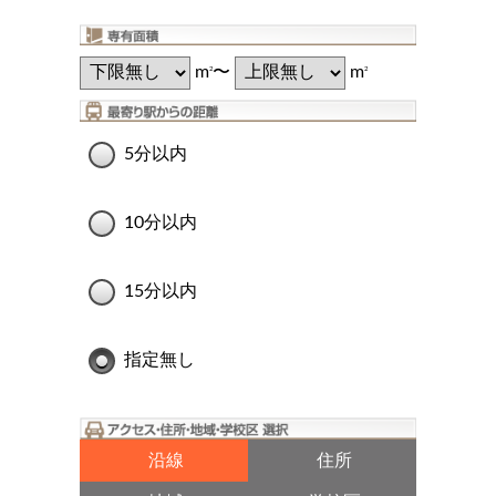
m
〜
m
2
2
5分以内
10分以内
15分以内
指定無し
沿線
住所