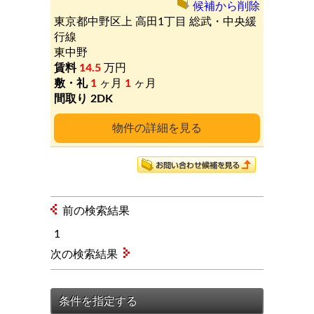
候補から削除
東京都中野区上
高田1丁目
総武・中央緩
行線
東中野
14.5
万円
1
ヶ月
1
ヶ月
2DK
詳細
前の検索結果
1
次の検索結果