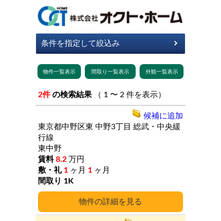
2件
の検索結果
（ 1 〜 2 件を表示）
候補に追加
東京都中野区東
中野3丁目
総武・中央緩
行線
東中野
8.2
万円
1
ヶ月
1
ヶ月
1K
詳細