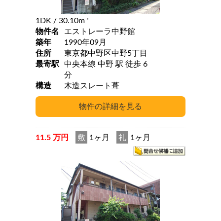
1DK
/ 30.10m
2
物件名
エストレーラ中野館
築年
1990年09月
住所
東京都中野区中野5丁目
最寄駅
中央本線 中野 駅 徒歩 6
分
構造
木造スレート葺
11.5 万円
敷
1ヶ月
礼
1ヶ月