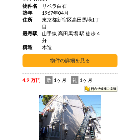
物件名
リベラ白石
築年
1967年04月
住所
東京都新宿区高田馬場1丁
目
最寄駅
山手線 高田馬場 駅 徒歩 4
分
構造
木造
4.9 万円
敷
1ヶ月
礼
1ヶ月