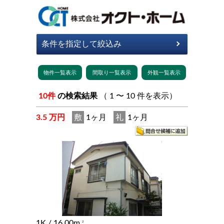
10件
の検索結果
（ 1 〜 10 件を表示）
3.5 万円
敷
1ヶ月
礼
1ヶ月
1K
/ 16.00m
2