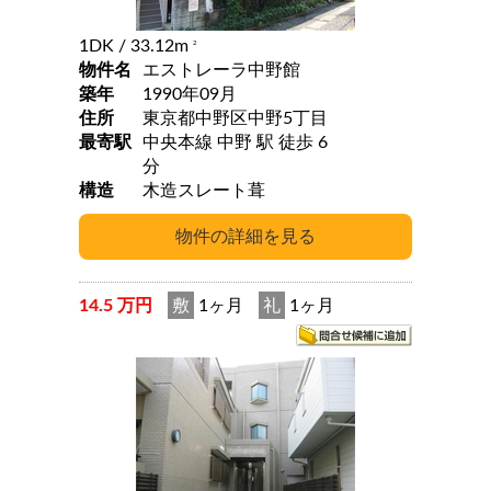
1DK
/ 33.12m
2
物件名
エストレーラ中野館
築年
1990年09月
住所
東京都中野区中野5丁目
最寄駅
中央本線 中野 駅 徒歩 6
分
構造
木造スレート葺
14.5 万円
敷
1ヶ月
礼
1ヶ月