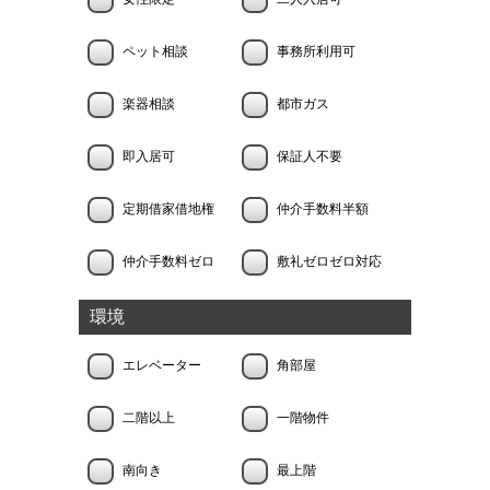
ペット相談
事務所利用可
楽器相談
都市ガス
即入居可
保証人不要
定期借家借地権
仲介手数料半額
仲介手数料ゼロ
敷礼ゼロゼロ対応
環境
エレベーター
角部屋
二階以上
一階物件
南向き
最上階