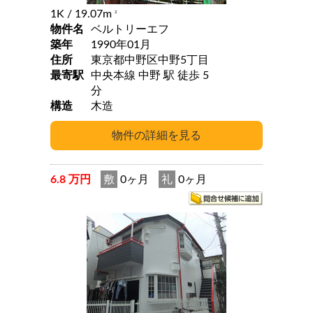
1K
/ 19.07m
2
物件名
ベルトリーエフ
築年
1990年01月
住所
東京都中野区中野5丁目
最寄駅
中央本線 中野 駅 徒歩 5
分
構造
木造
6.8 万円
敷
0ヶ月
礼
0ヶ月