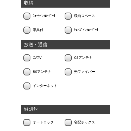
収納
ｳｫｰｸｲﾝｸﾛｰｾﾞｯﾄ
収納スペース
家具付
ｼｭｰｽﾞｲﾝｸﾛｰｾﾞｯﾄ
放送・通信
CATV
CSアンテナ
BSアンテナ
光ファイバー
インターネット
ｾｷｭﾘﾃｨｰ
オートロック
宅配ボックス