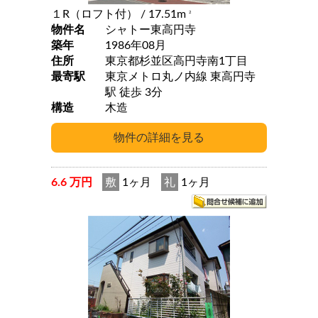
１R（ロフト付）
/ 17.51m
2
物件名
シャトー東高円寺
築年
1986年08月
住所
東京都杉並区高円寺南1丁目
最寄駅
東京メトロ丸ノ内線 東高円寺
駅 徒歩 3分
構造
木造
6.6 万円
敷
1ヶ月
礼
1ヶ月