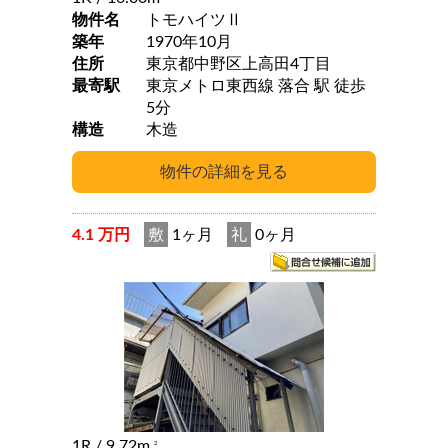
物件名
トモハイツⅡ
築年
1970年10月
住所
東京都中野区上高田4丁目
最寄駅
東京メトロ東西線 落合 駅 徒歩
5分
構造
木造
4.1 万円
敷
1ヶ月
礼
0ヶ月
1R
/ 9.72m
2