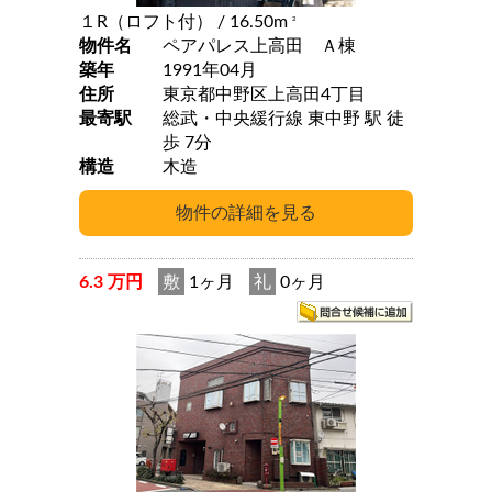
１R（ロフト付）
/ 16.50m
2
物件名
ペアパレス上高田 Ａ棟
築年
1991年04月
住所
東京都中野区上高田4丁目
最寄駅
総武・中央緩行線 東中野 駅 徒
歩 7分
構造
木造
6.3 万円
敷
1ヶ月
礼
0ヶ月