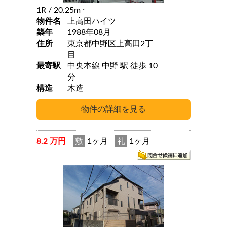
1R
/ 20.25m
2
物件名
上高田ハイツ
築年
1988年08月
住所
東京都中野区上高田2丁
目
最寄駅
中央本線 中野 駅 徒歩 10
分
構造
木造
8.2 万円
敷
1ヶ月
礼
1ヶ月