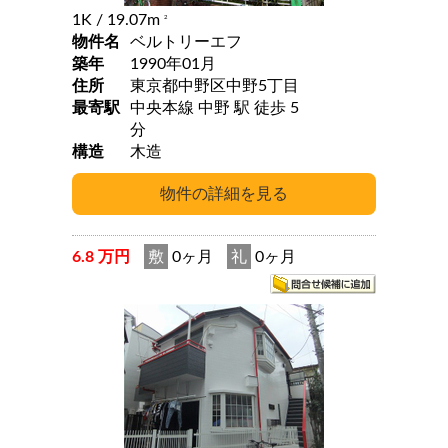
1K
/ 19.07m
2
物件名
ベルトリーエフ
築年
1990年01月
住所
東京都中野区中野5丁目
最寄駅
中央本線 中野 駅 徒歩 5
分
構造
木造
6.8 万円
敷
0ヶ月
礼
0ヶ月