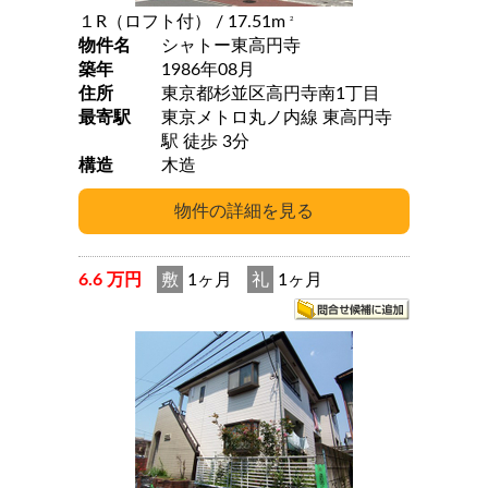
１R（ロフト付）
/ 17.51m
2
物件名
シャトー東高円寺
築年
1986年08月
住所
東京都杉並区高円寺南1丁目
最寄駅
東京メトロ丸ノ内線 東高円寺
駅 徒歩 3分
構造
木造
6.6 万円
敷
1ヶ月
礼
1ヶ月