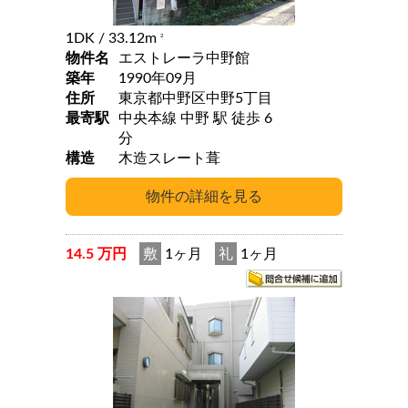
1DK
/ 33.12m
2
物件名
エストレーラ中野館
築年
1990年09月
住所
東京都中野区中野5丁目
最寄駅
中央本線 中野 駅 徒歩 6
分
構造
木造スレート葺
14.5 万円
敷
1ヶ月
礼
1ヶ月