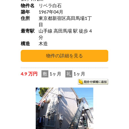
物件名
リベラ白石
築年
1967年04月
住所
東京都新宿区高田馬場1丁
目
最寄駅
山手線 高田馬場 駅 徒歩 4
分
構造
木造
4.9 万円
敷
1ヶ月
礼
1ヶ月