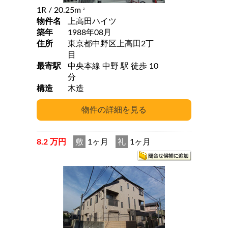
1R
/ 20.25m
2
物件名
上高田ハイツ
築年
1988年08月
住所
東京都中野区上高田2丁
目
最寄駅
中央本線 中野 駅 徒歩 10
分
構造
木造
8.2 万円
敷
1ヶ月
礼
1ヶ月