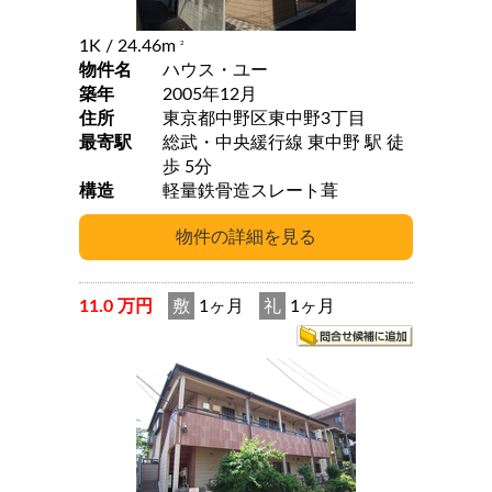
1K
/ 24.46m
2
物件名
ハウス・ユー
築年
2005年12月
住所
東京都中野区東中野3丁目
最寄駅
総武・中央緩行線 東中野 駅 徒
歩 5分
構造
軽量鉄骨造スレート葺
11.0 万円
敷
1ヶ月
礼
1ヶ月