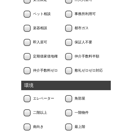
ペット相談
事務所利用可
楽器相談
都市ガス
即入居可
保証人不要
定期借家借地権
仲介手数料半額
仲介手数料ゼロ
敷礼ゼロゼロ対応
環境
エレベーター
角部屋
二階以上
一階物件
南向き
最上階