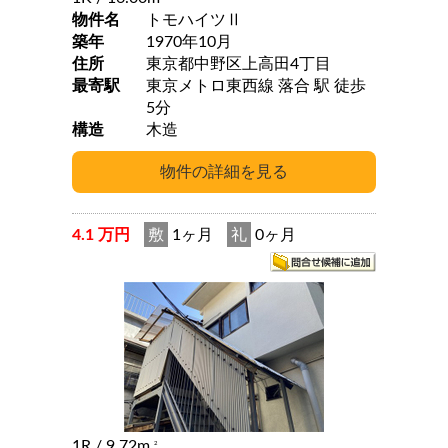
物件名
トモハイツⅡ
築年
1970年10月
住所
東京都中野区上高田4丁目
最寄駅
東京メトロ東西線 落合 駅 徒歩
5分
構造
木造
4.1 万円
敷
1ヶ月
礼
0ヶ月
1R
/ 9.72m
2