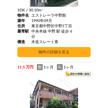
1DK
/ 30.10m
2
物件名
エストレーラ中野館
築年
1990年09月
住所
東京都中野区中野5丁目
最寄駅
中央本線 中野 駅 徒歩 6
分
構造
木造スレート葺
11.5 万円
敷
1ヶ月
礼
1ヶ月