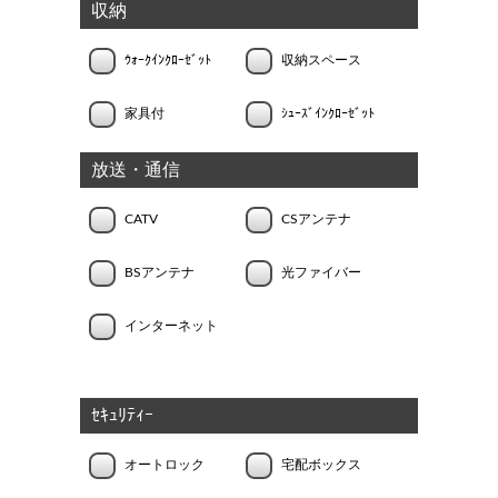
収納
ｳｫｰｸｲﾝｸﾛｰｾﾞｯﾄ
収納スペース
家具付
ｼｭｰｽﾞｲﾝｸﾛｰｾﾞｯﾄ
放送・通信
CATV
CSアンテナ
BSアンテナ
光ファイバー
インターネット
ｾｷｭﾘﾃｨｰ
オートロック
宅配ボックス