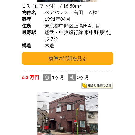
１R（ロフト付）
/ 16.50m
2
物件名
ペアパレス上高田 Ａ棟
築年
1991年04月
住所
東京都中野区上高田4丁目
最寄駅
総武・中央緩行線 東中野 駅 徒
歩 7分
構造
木造
6.3 万円
敷
1ヶ月
礼
0ヶ月