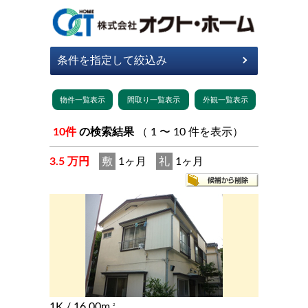
10件
の検索結果
（ 1 〜 10 件を表示）
3.5 万円
敷
1ヶ月
礼
1ヶ月
1K
/ 16.00m
2