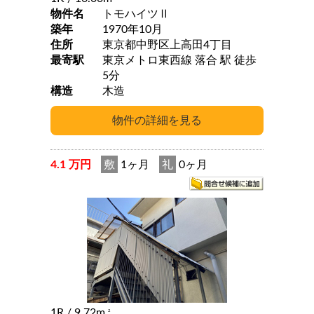
物件名
トモハイツⅡ
築年
1970年10月
住所
東京都中野区上高田4丁目
最寄駅
東京メトロ東西線 落合 駅 徒歩
5分
構造
木造
4.1 万円
敷
1ヶ月
礼
0ヶ月
1R
/ 9.72m
2