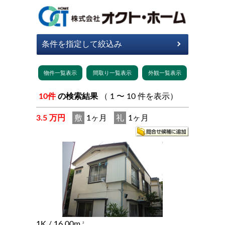
10件
の検索結果
（ 1 〜 10 件を表示）
3.5 万円
敷
1ヶ月
礼
1ヶ月
1K
/ 16.00m
2