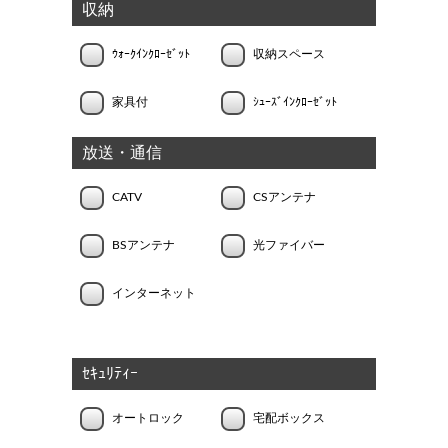
収納
ｳｫｰｸｲﾝｸﾛｰｾﾞｯﾄ
収納スペース
家具付
ｼｭｰｽﾞｲﾝｸﾛｰｾﾞｯﾄ
放送・通信
CATV
CSアンテナ
BSアンテナ
光ファイバー
インターネット
ｾｷｭﾘﾃｨｰ
オートロック
宅配ボックス