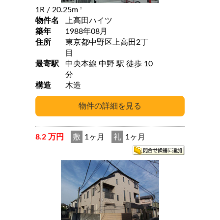
1R
/ 20.25m
2
物件名
上高田ハイツ
築年
1988年08月
住所
東京都中野区上高田2丁
目
最寄駅
中央本線 中野 駅 徒歩 10
分
構造
木造
8.2 万円
敷
1ヶ月
礼
1ヶ月