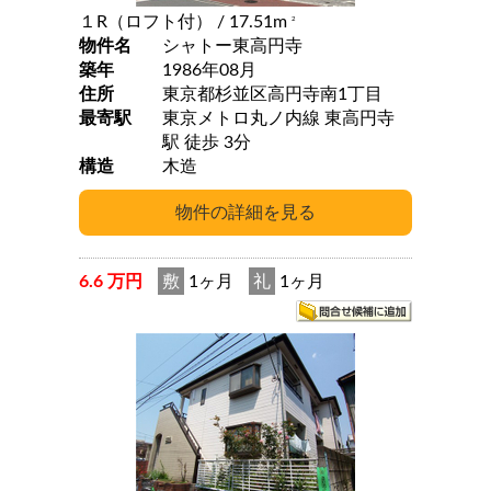
１R（ロフト付）
/ 17.51m
2
物件名
シャトー東高円寺
築年
1986年08月
住所
東京都杉並区高円寺南1丁目
最寄駅
東京メトロ丸ノ内線 東高円寺
駅 徒歩 3分
構造
木造
6.6 万円
敷
1ヶ月
礼
1ヶ月