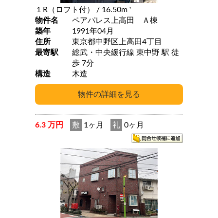
１R（ロフト付）
/ 16.50m
2
物件名
ペアパレス上高田 Ａ棟
築年
1991年04月
住所
東京都中野区上高田4丁目
最寄駅
総武・中央緩行線 東中野 駅 徒
歩 7分
構造
木造
6.3 万円
敷
1ヶ月
礼
0ヶ月