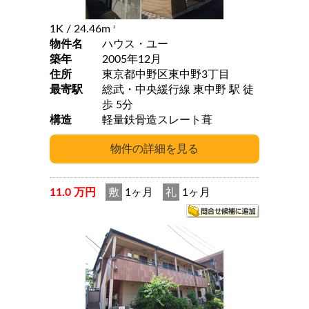
1K
/ 24.46m
2
物件名
ハウス・ユー
築年
2005年12月
住所
東京都中野区東中野3丁目
最寄駅
総武・中央緩行線 東中野 駅 徒
歩 5分
構造
軽量鉄骨造スレート葺
11.0 万円
敷
1ヶ月
礼
1ヶ月