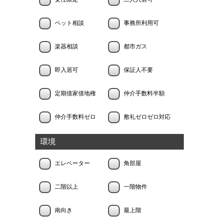
ペット相談
事務所利用可
楽器相談
都市ガス
即入居可
保証人不要
定期借家借地権
仲介手数料半額
仲介手数料ゼロ
敷礼ゼロゼロ対応
環境
エレベーター
角部屋
二階以上
一階物件
南向き
最上階