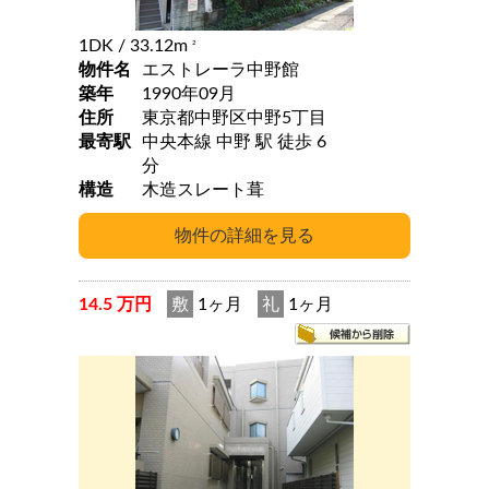
1DK
/ 33.12m
2
物件名
エストレーラ中野館
築年
1990年09月
住所
東京都中野区中野5丁目
最寄駅
中央本線 中野 駅 徒歩 6
分
構造
木造スレート葺
14.5 万円
敷
1ヶ月
礼
1ヶ月