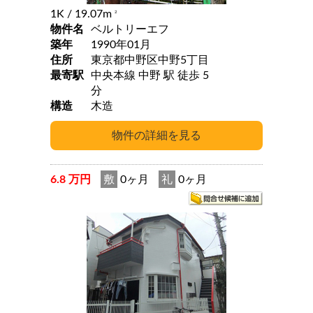
1K
/ 19.07m
2
物件名
ベルトリーエフ
築年
1990年01月
住所
東京都中野区中野5丁目
最寄駅
中央本線 中野 駅 徒歩 5
分
構造
木造
6.8 万円
敷
0ヶ月
礼
0ヶ月