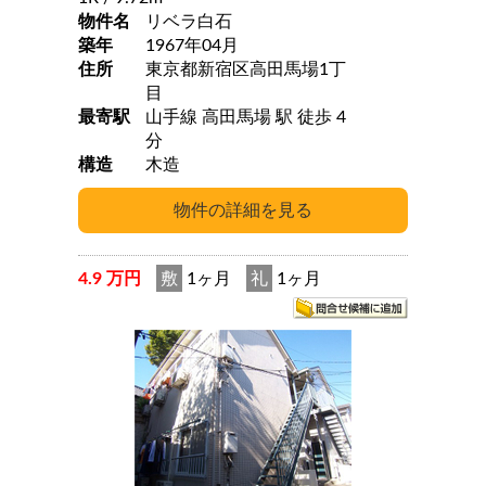
物件名
リベラ白石
築年
1967年04月
住所
東京都新宿区高田馬場1丁
目
最寄駅
山手線 高田馬場 駅 徒歩 4
分
構造
木造
4.9 万円
敷
1ヶ月
礼
1ヶ月