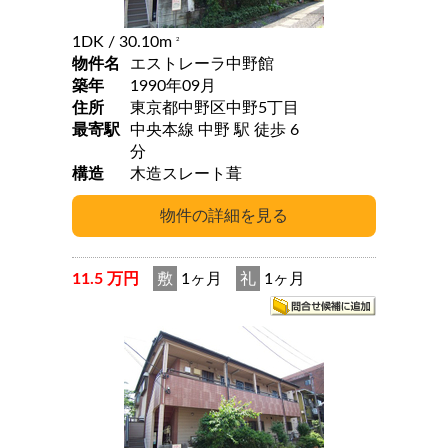
1DK
/ 30.10m
2
物件名
エストレーラ中野館
築年
1990年09月
住所
東京都中野区中野5丁目
最寄駅
中央本線 中野 駅 徒歩 6
分
構造
木造スレート葺
11.5 万円
敷
1ヶ月
礼
1ヶ月