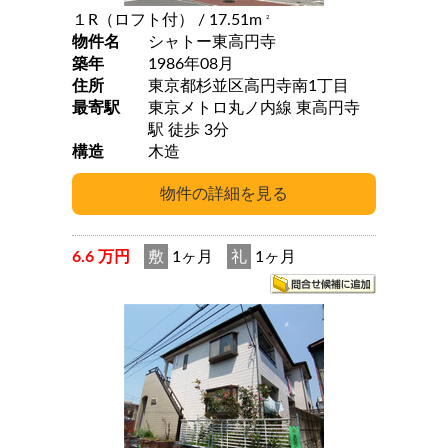
１R（ロフト付）
/ 17.51m
2
物件名
シャトー東高円寺
築年
1986年08月
住所
東京都杉並区高円寺南1丁目
最寄駅
東京メトロ丸ノ内線 東高円寺
駅 徒歩 3分
構造
木造
6.6 万円
敷
1ヶ月
礼
1ヶ月