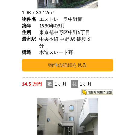
1DK
/ 33.12m
2
物件名
エストレーラ中野館
築年
1990年09月
住所
東京都中野区中野5丁目
最寄駅
中央本線 中野 駅 徒歩 6
分
構造
木造スレート葺
14.5 万円
敷
1ヶ月
礼
1ヶ月