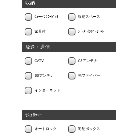
収納
ｳｫｰｸｲﾝｸﾛｰｾﾞｯﾄ
収納スペース
家具付
ｼｭｰｽﾞｲﾝｸﾛｰｾﾞｯﾄ
放送・通信
CATV
CSアンテナ
BSアンテナ
光ファイバー
インターネット
ｾｷｭﾘﾃｨｰ
オートロック
宅配ボックス