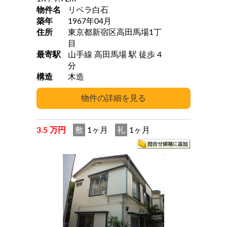
物件名
リベラ白石
築年
1967年04月
住所
東京都新宿区高田馬場1丁
目
最寄駅
山手線 高田馬場 駅 徒歩 4
分
構造
木造
3.5 万円
敷
1ヶ月
礼
1ヶ月