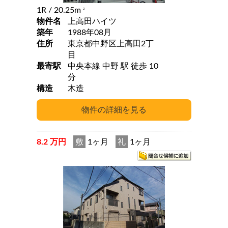
1R
/ 20.25m
2
物件名
上高田ハイツ
築年
1988年08月
住所
東京都中野区上高田2丁
目
最寄駅
中央本線 中野 駅 徒歩 10
分
構造
木造
8.2 万円
敷
1ヶ月
礼
1ヶ月