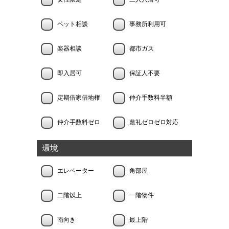
ペット相談
事務所利用可
楽器相談
都市ガス
即入居可
保証人不要
定期借家借地権
仲介手数料半額
仲介手数料ゼロ
敷礼ゼロゼロ対応
環境
エレベーター
角部屋
二階以上
一階物件
南向き
最上階