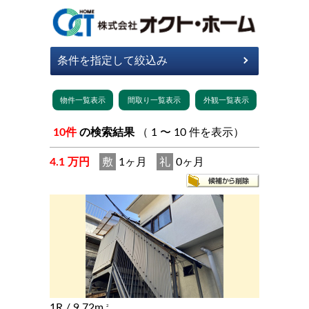
10件
の検索結果
（ 1 〜 10 件を表示）
4.1 万円
敷
1ヶ月
礼
0ヶ月
1R
/ 9.72m
2