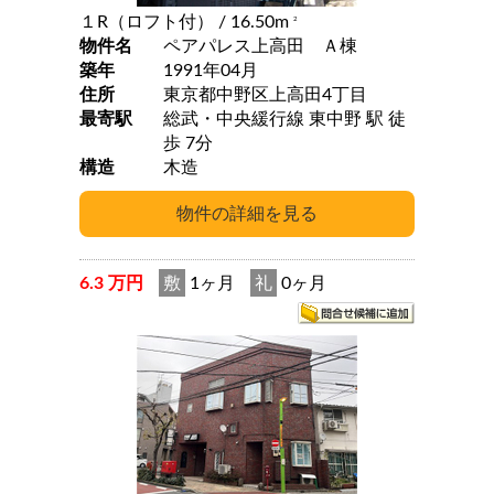
１R（ロフト付）
/ 16.50m
2
物件名
ペアパレス上高田 Ａ棟
築年
1991年04月
住所
東京都中野区上高田4丁目
最寄駅
総武・中央緩行線 東中野 駅 徒
歩 7分
構造
木造
6.3 万円
敷
1ヶ月
礼
0ヶ月