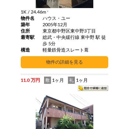
1K
/ 24.46m
2
物件名
ハウス・ユー
築年
2005年12月
住所
東京都中野区東中野3丁目
最寄駅
総武・中央緩行線 東中野 駅 徒
歩 5分
構造
軽量鉄骨造スレート葺
11.0 万円
敷
1ヶ月
礼
1ヶ月