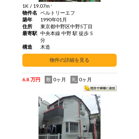
1K
/ 19.07m
2
物件名
ベルトリーエフ
築年
1990年01月
住所
東京都中野区中野5丁目
最寄駅
中央本線 中野 駅 徒歩 5
分
構造
木造
6.8 万円
敷
0ヶ月
礼
0ヶ月