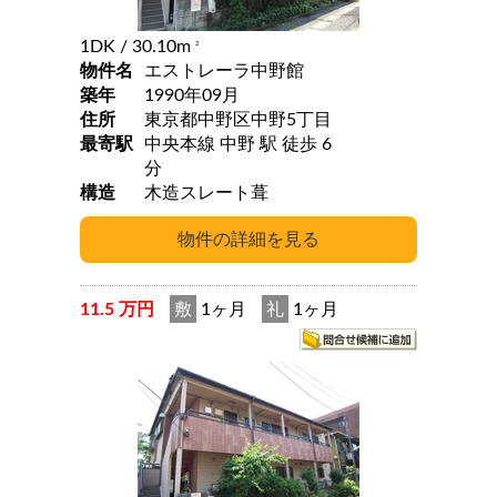
1DK
/ 30.10m
2
物件名
エストレーラ中野館
築年
1990年09月
住所
東京都中野区中野5丁目
最寄駅
中央本線 中野 駅 徒歩 6
分
構造
木造スレート葺
11.5 万円
敷
1ヶ月
礼
1ヶ月