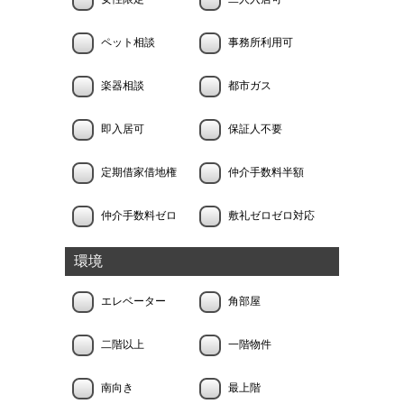
ペット相談
事務所利用可
楽器相談
都市ガス
即入居可
保証人不要
定期借家借地権
仲介手数料半額
仲介手数料ゼロ
敷礼ゼロゼロ対応
環境
エレベーター
角部屋
二階以上
一階物件
南向き
最上階