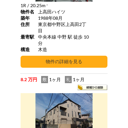
1R
/ 20.25m
2
物件名
上高田ハイツ
築年
1988年08月
住所
東京都中野区上高田2丁
目
最寄駅
中央本線 中野 駅 徒歩 10
分
構造
木造
8.2 万円
敷
1ヶ月
礼
1ヶ月