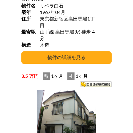
物件名
リベラ白石
築年
1967年04月
住所
東京都新宿区高田馬場1丁
目
最寄駅
山手線 高田馬場 駅 徒歩 4
分
構造
木造
3.5 万円
敷
1ヶ月
礼
1ヶ月