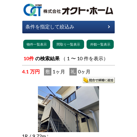
10件
の検索結果
（ 1 〜 10 件を表示）
4.1 万円
敷
1ヶ月
礼
0ヶ月
1R
/ 9.72m
2