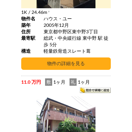
1K
/ 24.46m
2
物件名
ハウス・ユー
築年
2005年12月
住所
東京都中野区東中野3丁目
最寄駅
総武・中央緩行線 東中野 駅 徒
歩 5分
構造
軽量鉄骨造スレート葺
11.0 万円
敷
1ヶ月
礼
1ヶ月