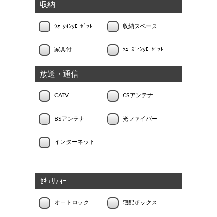
収納
ｳｫｰｸｲﾝｸﾛｰｾﾞｯﾄ
収納スペース
家具付
ｼｭｰｽﾞｲﾝｸﾛｰｾﾞｯﾄ
放送・通信
CATV
CSアンテナ
BSアンテナ
光ファイバー
インターネット
ｾｷｭﾘﾃｨｰ
オートロック
宅配ボックス