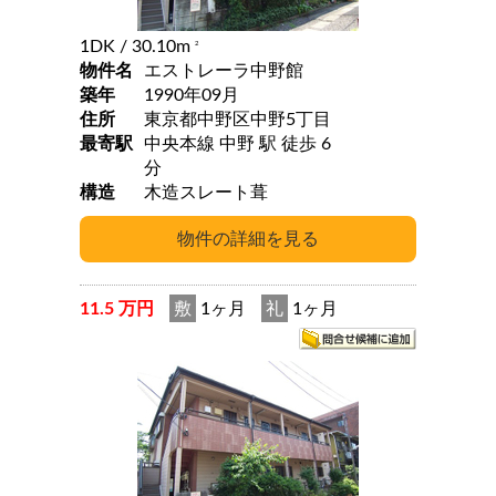
1DK
/ 30.10m
2
物件名
エストレーラ中野館
築年
1990年09月
住所
東京都中野区中野5丁目
最寄駅
中央本線 中野 駅 徒歩 6
分
構造
木造スレート葺
11.5 万円
敷
1ヶ月
礼
1ヶ月