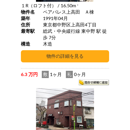
１R（ロフト付）
/ 16.50m
2
物件名
ペアパレス上高田 Ａ棟
築年
1991年04月
住所
東京都中野区上高田4丁目
最寄駅
総武・中央緩行線 東中野 駅 徒
歩 7分
構造
木造
6.3 万円
敷
1ヶ月
礼
0ヶ月