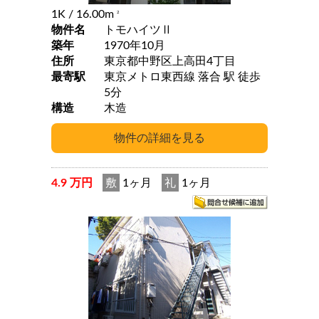
1K
/ 16.00m
2
物件名
トモハイツⅡ
築年
1970年10月
住所
東京都中野区上高田4丁目
最寄駅
東京メトロ東西線 落合 駅 徒歩
5分
構造
木造
4.9 万円
敷
1ヶ月
礼
1ヶ月