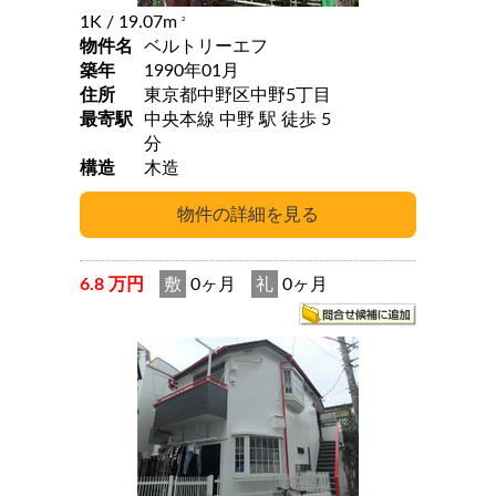
1K
/ 19.07m
2
物件名
ベルトリーエフ
築年
1990年01月
住所
東京都中野区中野5丁目
最寄駅
中央本線 中野 駅 徒歩 5
分
構造
木造
6.8 万円
敷
0ヶ月
礼
0ヶ月