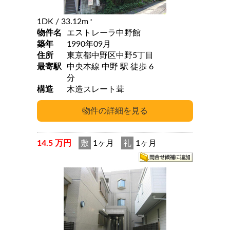
1DK
/ 33.12m
2
物件名
エストレーラ中野館
築年
1990年09月
住所
東京都中野区中野5丁目
最寄駅
中央本線 中野 駅 徒歩 6
分
構造
木造スレート葺
14.5 万円
敷
1ヶ月
礼
1ヶ月