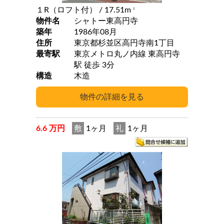
１R（ロフト付）
/ 17.51m
2
物件名
シャトー東高円寺
築年
1986年08月
住所
東京都杉並区高円寺南1丁目
最寄駅
東京メトロ丸ノ内線 東高円寺
駅 徒歩 3分
構造
木造
6.6 万円
敷
1ヶ月
礼
1ヶ月