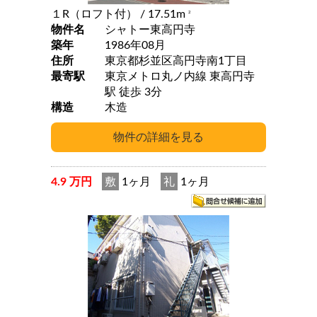
１R（ロフト付）
/ 17.51m
2
物件名
シャトー東高円寺
築年
1986年08月
住所
東京都杉並区高円寺南1丁目
最寄駅
東京メトロ丸ノ内線 東高円寺
駅 徒歩 3分
構造
木造
4.9 万円
敷
1ヶ月
礼
1ヶ月