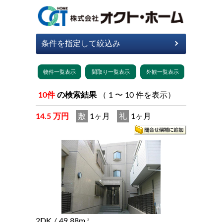
10件
の検索結果
（ 1 〜 10 件を表示）
14.5 万円
敷
1ヶ月
礼
1ヶ月
2DK
/ 49.88m
2