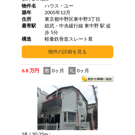
物件名
ハウス・ユー
築年
2005年12月
住所
東京都中野区東中野3丁目
最寄駅
総武・中央緩行線 東中野 駅 徒
歩 5分
構造
軽量鉄骨造スレート葺
6.8 万円
敷
0ヶ月
礼
0ヶ月
1R
/ 20.25m
2