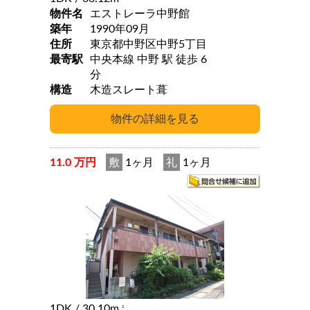
物件名
エストレーラ中野館
築年
1990年09月
住所
東京都中野区中野5丁目
最寄駅
中央本線 中野 駅 徒歩 6
分
構造
木造スレート葺
11.0 万円
敷
1ヶ月
礼
1ヶ月
1DK
/ 30.10m
2