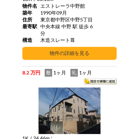
物件名
エストレーラ中野館
築年
1990年09月
住所
東京都中野区中野5丁目
最寄駅
中央本線 中野 駅 徒歩 6
分
構造
木造スレート葺
8.2 万円
敷
1ヶ月
礼
1ヶ月
1K
/ 24.46m
2