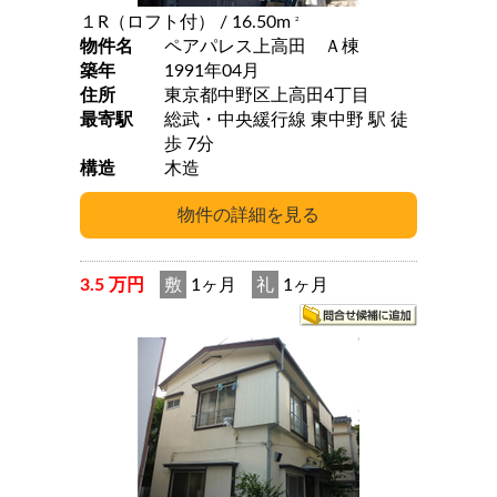
１R（ロフト付）
/ 16.50m
2
物件名
ペアパレス上高田 Ａ棟
築年
1991年04月
住所
東京都中野区上高田4丁目
最寄駅
総武・中央緩行線 東中野 駅 徒
歩 7分
構造
木造
3.5 万円
敷
1ヶ月
礼
1ヶ月