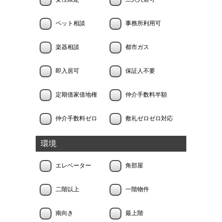
ペット相談
事務所利用可
楽器相談
都市ガス
即入居可
保証人不要
定期借家借地権
仲介手数料半額
仲介手数料ゼロ
敷礼ゼロゼロ対応
環境
エレベーター
角部屋
二階以上
一階物件
南向き
最上階