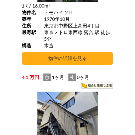
1K
/ 16.00m
2
物件名
トモハイツⅡ
築年
1970年10月
住所
東京都中野区上高田4丁目
最寄駅
東京メトロ東西線 落合 駅 徒歩
5分
構造
木造
4.1 万円
敷
1ヶ月
礼
0ヶ月