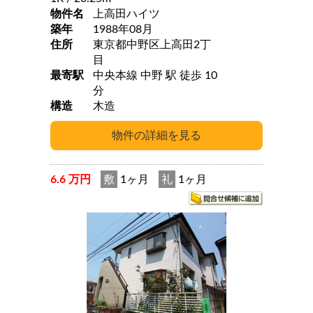
物件名
上高田ハイツ
築年
1988年08月
住所
東京都中野区上高田2丁
目
最寄駅
中央本線 中野 駅 徒歩 10
分
構造
木造
6.6 万円
敷
1ヶ月
礼
1ヶ月