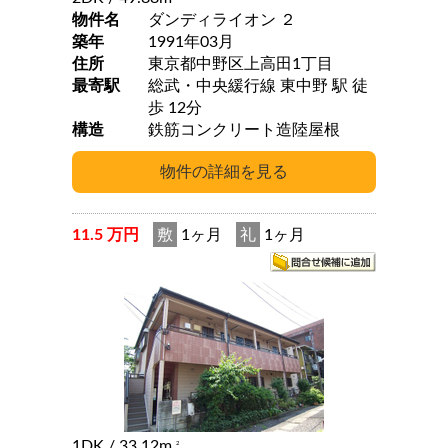
物件名
ダンディライオン ２
築年
1991年03月
住所
東京都中野区上高田1丁目
最寄駅
総武・中央緩行線 東中野 駅 徒
歩 12分
構造
鉄筋コンクリート造陸屋根
11.5 万円
敷
1ヶ月
礼
1ヶ月
1DK
/ 33.12m
2