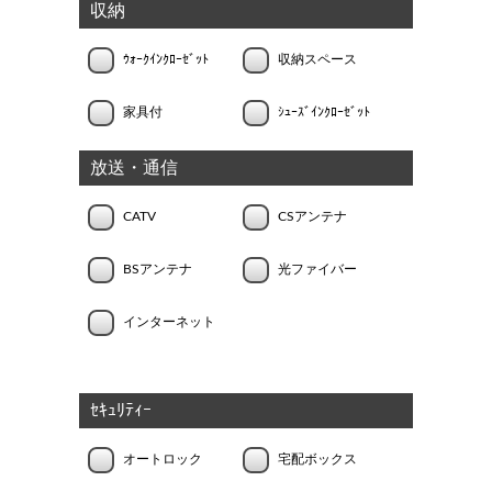
収納
ｳｫｰｸｲﾝｸﾛｰｾﾞｯﾄ
収納スペース
家具付
ｼｭｰｽﾞｲﾝｸﾛｰｾﾞｯﾄ
放送・通信
CATV
CSアンテナ
BSアンテナ
光ファイバー
インターネット
ｾｷｭﾘﾃｨｰ
オートロック
宅配ボックス