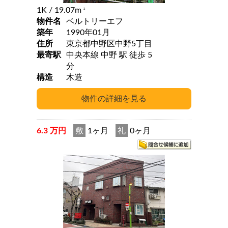
1K
/ 19.07m
2
物件名
ベルトリーエフ
築年
1990年01月
住所
東京都中野区中野5丁目
最寄駅
中央本線 中野 駅 徒歩 5
分
構造
木造
6.3 万円
敷
1ヶ月
礼
0ヶ月