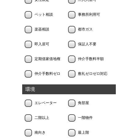
ペット相談
事務所利用可
楽器相談
都市ガス
即入居可
保証人不要
定期借家借地権
仲介手数料半額
仲介手数料ゼロ
敷礼ゼロゼロ対応
環境
エレベーター
角部屋
二階以上
一階物件
南向き
最上階