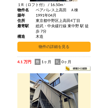
１R（ロフト付）
/ 16.50m
2
物件名
ペアパレス上高田 Ａ棟
築年
1991年04月
住所
東京都中野区上高田4丁目
最寄駅
総武・中央緩行線 東中野 駅 徒
歩 7分
構造
木造
4.1 万円
敷
1ヶ月
礼
0ヶ月