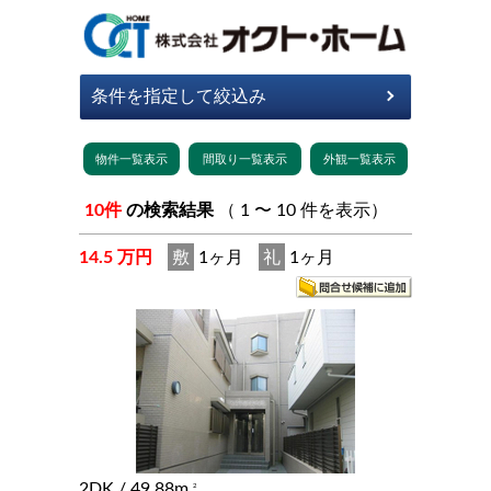
10件
の検索結果
（ 1 〜 10 件を表示）
14.5 万円
敷
1ヶ月
礼
1ヶ月
2DK
/ 49.88m
2