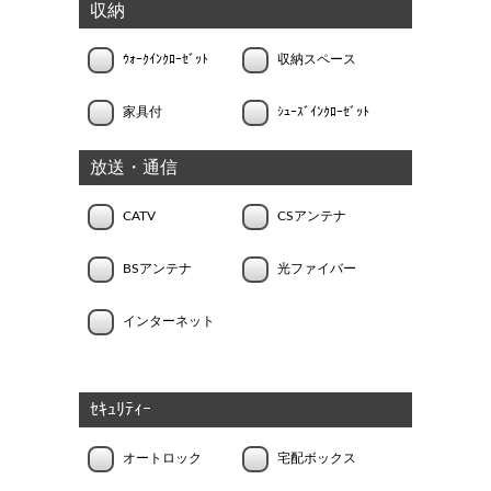
収納
ｳｫｰｸｲﾝｸﾛｰｾﾞｯﾄ
収納スペース
家具付
ｼｭｰｽﾞｲﾝｸﾛｰｾﾞｯﾄ
放送・通信
CATV
CSアンテナ
BSアンテナ
光ファイバー
インターネット
ｾｷｭﾘﾃｨｰ
オートロック
宅配ボックス