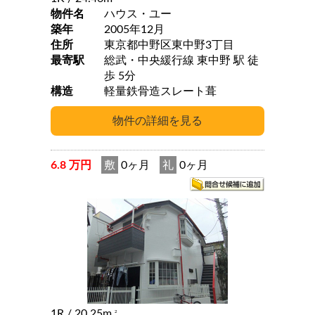
物件名
ハウス・ユー
築年
2005年12月
住所
東京都中野区東中野3丁目
最寄駅
総武・中央緩行線 東中野 駅 徒
歩 5分
構造
軽量鉄骨造スレート葺
6.8 万円
敷
0ヶ月
礼
0ヶ月
1R
/ 20.25m
2