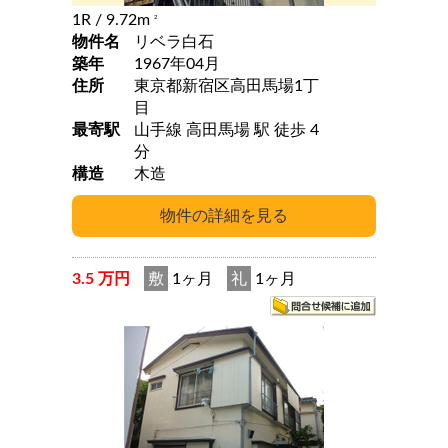
1R
/ 9.72m
2
物件名
リベラ白石
築年
1967年04月
住所
東京都新宿区高田馬場1丁
目
最寄駅
山手線 高田馬場 駅 徒歩 4
分
構造
木造
3.5 万円
敷
1ヶ月
礼
1ヶ月