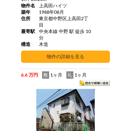
物件名
上高田ハイツ
築年
1988年08月
住所
東京都中野区上高田2丁
目
最寄駅
中央本線 中野 駅 徒歩 10
分
構造
木造
6.6 万円
敷
1ヶ月
礼
1ヶ月