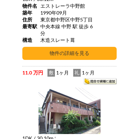
物件名
エストレーラ中野館
築年
1990年09月
住所
東京都中野区中野5丁目
最寄駅
中央本線 中野 駅 徒歩 6
分
構造
木造スレート葺
11.0 万円
敷
1ヶ月
礼
1ヶ月
1DK
/ 30.10m
2