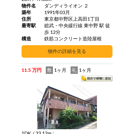
物件名
ダンディライオン ２
築年
1991年03月
住所
東京都中野区上高田1丁目
最寄駅
総武・中央緩行線 東中野 駅 徒
歩 12分
構造
鉄筋コンクリート造陸屋根
11.5 万円
敷
1ヶ月
礼
1ヶ月
1DK
/ 33.12m
2