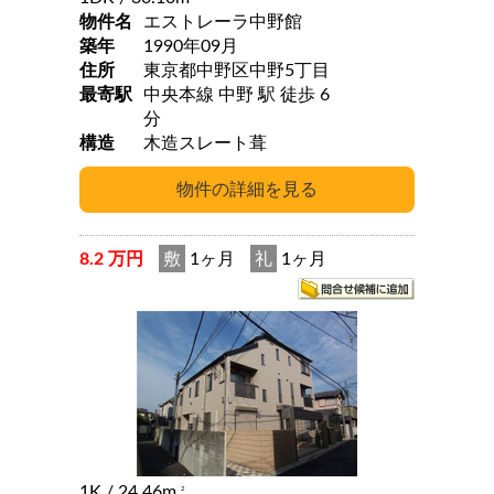
物件名
エストレーラ中野館
築年
1990年09月
住所
東京都中野区中野5丁目
最寄駅
中央本線 中野 駅 徒歩 6
分
構造
木造スレート葺
8.2 万円
敷
1ヶ月
礼
1ヶ月
1K
/ 24.46m
2