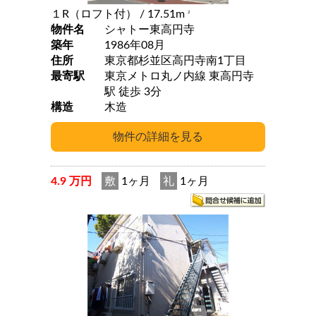
１R（ロフト付）
/ 17.51m
2
物件名
シャトー東高円寺
築年
1986年08月
住所
東京都杉並区高円寺南1丁目
最寄駅
東京メトロ丸ノ内線 東高円寺
駅 徒歩 3分
構造
木造
4.9 万円
敷
1ヶ月
礼
1ヶ月