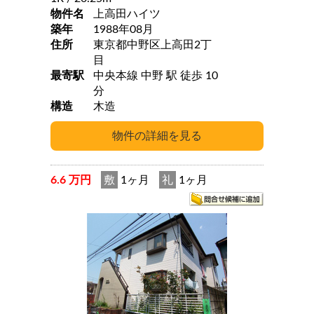
物件名
上高田ハイツ
築年
1988年08月
住所
東京都中野区上高田2丁
目
最寄駅
中央本線 中野 駅 徒歩 10
分
構造
木造
6.6 万円
敷
1ヶ月
礼
1ヶ月