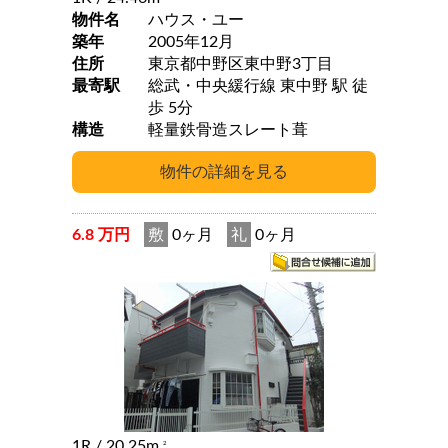
物件名
ハウス・ユー
築年
2005年12月
住所
東京都中野区東中野3丁目
最寄駅
総武・中央緩行線 東中野 駅 徒
歩 5分
構造
軽量鉄骨造スレート葺
6.8 万円
敷
0ヶ月
礼
0ヶ月
1R
/ 20.25m
2