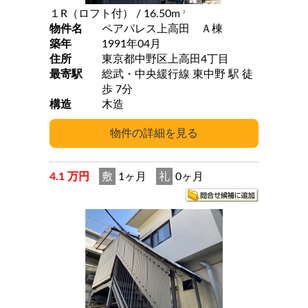
１R（ロフト付）
/ 16.50m
2
物件名
ペアパレス上高田 Ａ棟
築年
1991年04月
住所
東京都中野区上高田4丁目
最寄駅
総武・中央緩行線 東中野 駅 徒
歩 7分
構造
木造
4.1 万円
敷
1ヶ月
礼
0ヶ月