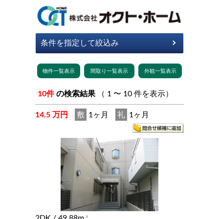
10件
の検索結果
（ 1 〜 10 件を表示）
14.5 万円
敷
1ヶ月
礼
1ヶ月
2DK
/ 49.88m
2