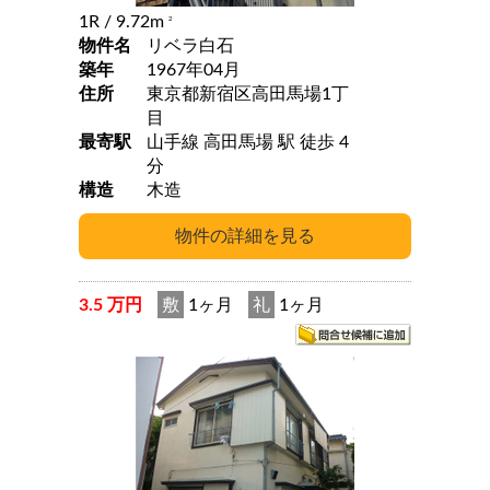
1R
/ 9.72m
2
物件名
リベラ白石
築年
1967年04月
住所
東京都新宿区高田馬場1丁
目
最寄駅
山手線 高田馬場 駅 徒歩 4
分
構造
木造
3.5 万円
敷
1ヶ月
礼
1ヶ月