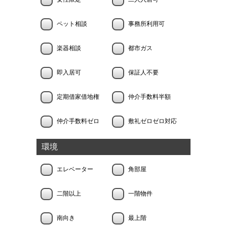
ペット相談
事務所利用可
楽器相談
都市ガス
即入居可
保証人不要
定期借家借地権
仲介手数料半額
仲介手数料ゼロ
敷礼ゼロゼロ対応
環境
エレベーター
角部屋
二階以上
一階物件
南向き
最上階