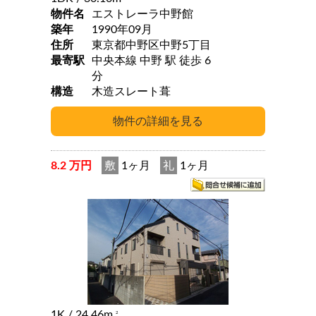
物件名
エストレーラ中野館
築年
1990年09月
住所
東京都中野区中野5丁目
最寄駅
中央本線 中野 駅 徒歩 6
分
構造
木造スレート葺
8.2 万円
敷
1ヶ月
礼
1ヶ月
1K
/ 24.46m
2