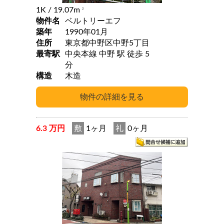
1K
/ 19.07m
2
物件名
ベルトリーエフ
築年
1990年01月
住所
東京都中野区中野5丁目
最寄駅
中央本線 中野 駅 徒歩 5
分
構造
木造
6.3 万円
敷
1ヶ月
礼
0ヶ月