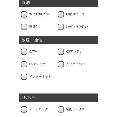
収納
ｳｫｰｸｲﾝｸﾛｰｾﾞｯﾄ
収納スペース
家具付
ｼｭｰｽﾞｲﾝｸﾛｰｾﾞｯﾄ
放送・通信
CATV
CSアンテナ
BSアンテナ
光ファイバー
インターネット
ｾｷｭﾘﾃｨｰ
オートロック
宅配ボックス