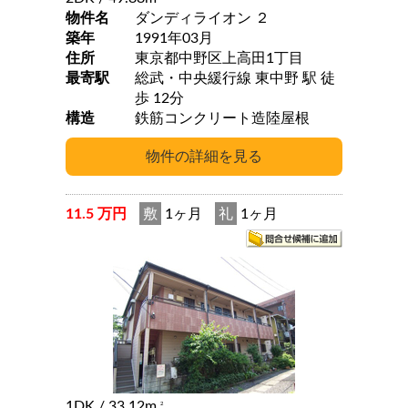
物件名
ダンディライオン ２
築年
1991年03月
住所
東京都中野区上高田1丁目
最寄駅
総武・中央緩行線 東中野 駅 徒
歩 12分
構造
鉄筋コンクリート造陸屋根
11.5 万円
敷
1ヶ月
礼
1ヶ月
1DK
/ 33.12m
2