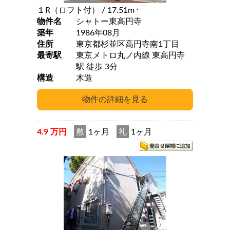
１R（ロフト付）
/ 17.51m
2
物件名
シャトー東高円寺
築年
1986年08月
住所
東京都杉並区高円寺南1丁目
最寄駅
東京メトロ丸ノ内線 東高円寺
駅 徒歩 3分
構造
木造
4.9 万円
敷
1ヶ月
礼
1ヶ月