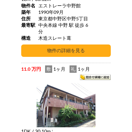
物件名
エストレーラ中野館
築年
1990年09月
住所
東京都中野区中野5丁目
最寄駅
中央本線 中野 駅 徒歩 6
分
構造
木造スレート葺
11.0 万円
敷
1ヶ月
礼
1ヶ月
1DK
/ 30.10m
2