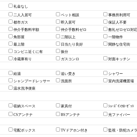
礼金なし
二人入居可
ペット相談
事務所利用可
都市ガス
即入居可
保証人不要
仲介手数料半額
仲介手数料ゼロ
敷礼ゼロゼロ対
角部屋
二階以上
一階物件
最上階
日当たり良好
閑静な住宅街
コンビニ近くに有
振分
冷蔵庫有り
ガスコンロ
対面キッチン
給湯
追い焚き
シャワー
シャンプードレッサー
洗面所
室内洗濯機置場
温水洗浄便座
収納スペース
家具付
ｼｭｰｽﾞｲﾝｸﾛｰｾﾞｯﾄ
CSアンテナ
BSアンテナ
光ファイバー
宅配ボックス
TVドアホン付き
監視・防犯カメ