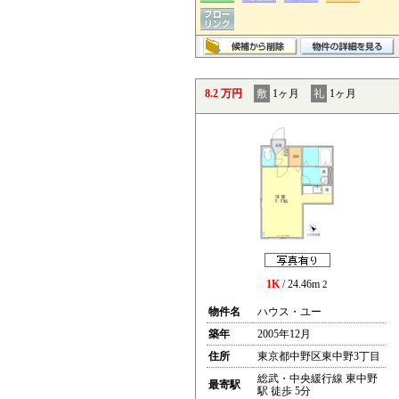
8.2 万円
敷
1ヶ月
礼
1ヶ月
1K
/ 24.46m
2
物件名
ハウス・ユー
築年
2005年12月
住所
東京都中野区東中野3丁目
総武・中央緩行線 東中野
最寄駅
駅 徒歩 5分