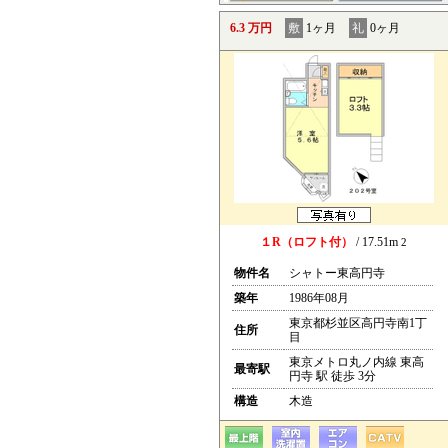
6.3 万円
敷
1ヶ月
礼
0ヶ月
１R（ロフト付）
/ 17.51m
2
物件名
シャトー東高円寺
築年
1986年08月
東京都杉並区高円寺南1丁
住所
目
東京メトロ丸ノ内線 東高
最寄駅
円寺 駅 徒歩 3分
構造
木造