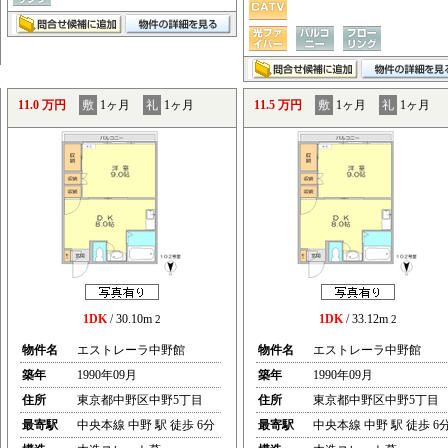
11.0 万円
敷
1ヶ月
礼
1ヶ月
11.5 万円
敷
1ヶ月
礼
1ヶ月
1DK
/ 30.10m
1DK
/ 33.12m
2
2
物件名
エストレーラ中野館
物件名
エストレーラ中野館
築年
1990年09月
築年
1990年09月
住所
東京都中野区中野5丁目
住所
東京都中野区中野5丁目
最寄駅
中央本線 中野 駅 徒歩 6分
最寄駅
中央本線 中野 駅 徒歩 6