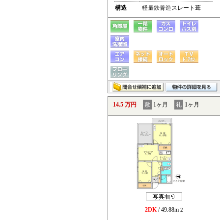
構造
軽量鉄骨造スレート葺
14.5 万円
敷
1ヶ月
礼
1ヶ月
2DK
/ 49.88m
2