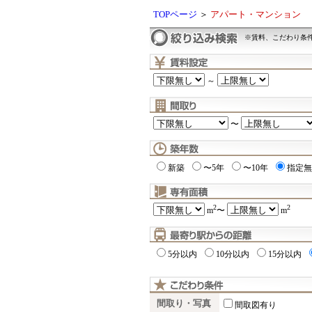
TOPページ
＞
アパート・マンション
※賃料、こだわり条
～
〜
新築
〜5年
〜10年
指定無
2
2
m
〜
m
5分以内
10分以内
15分以内
間取り・写真
間取図有り