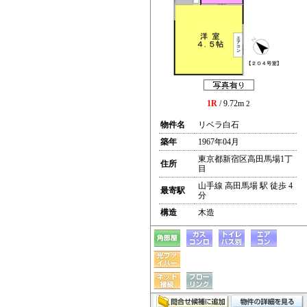
1R
/ 9.72m
2
物件名
リベラ白石
築年
1967年04月
東京都新宿区高田馬場1丁
住所
目
山手線 高田馬場 駅 徒歩 4
最寄駅
分
構造
木造