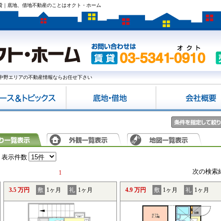
賃貸｜底地、借地不動産のことはオクト・ホーム
中野エリアの不動産情報ならお任せ下さい
表示件数
次の検索
1
3.5 万円
敷
1ヶ月
礼
1ヶ月
4.9 万円
敷
1ヶ月
礼
1ヶ月