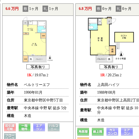
6.6 万円
敷
1ヶ月
礼
1ヶ月
6.8 万円
敷
0ヶ月
礼
0ヶ月
1K
/ 19.07m
1R
/ 20.25m
2
2
物件名
ベルトリーエフ
物件名
上高田ハイツ
築年
1990年01月
築年
1988年08月
住所
東京都中野区中野5丁目
住所
東京都中野区上高田2丁
最寄駅
中央本線 中野 駅 徒歩 5分
中央本線 中野 駅 徒歩 10
最寄駅
分
構造
木造
構造
木造