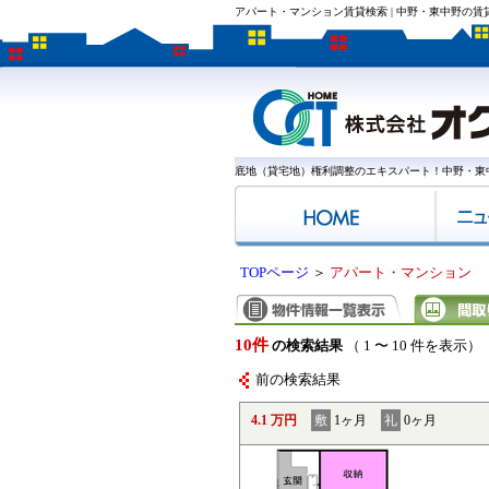
アパート・マンション賃貸検索 | 中野・東中野の
底地（貸宅地）権利調整のエキスパート！中野・東
TOPページ
＞
アパート・マンション
10件
の検索結果
（ 1 〜 10 件を表示）
前の検索結果
4.1 万円
敷
1ヶ月
礼
0ヶ月