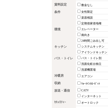
賃料設定
敷金なし
条件
女性限定
楽器相談
定期借家借地権
環境
エレベーター
南向き
24時間ごみ出し可
キッチン
システムキッチン
アイランドキッチン
バス・トイレ
バス・トイレ別
洗面化粧台独立
洗濯機置場
冷暖房
エアコン
収納
ｳｫｰｸｲﾝｸﾛｰｾﾞｯﾄ
放送・通信
CATV
インターネット
ｾｷｭﾘﾃｨｰ
オートロック