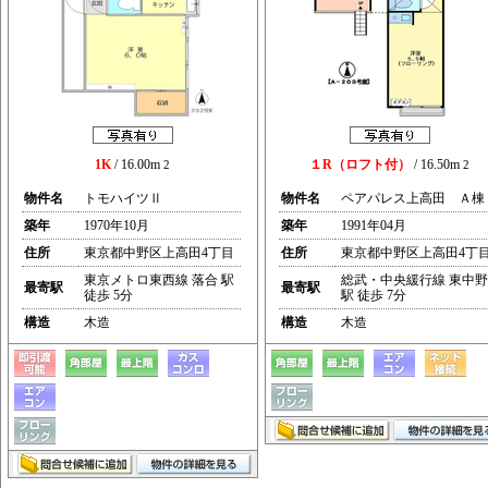
1K
/ 16.00m
１R（ロフト付）
/ 16.50m
2
2
物件名
トモハイツⅡ
物件名
ペアパレス上高田 Ａ棟
築年
1970年10月
築年
1991年04月
住所
東京都中野区上高田4丁目
住所
東京都中野区上高田4丁
東京メトロ東西線 落合 駅
総武・中央緩行線 東中野
最寄駅
最寄駅
徒歩 5分
駅 徒歩 7分
構造
木造
構造
木造