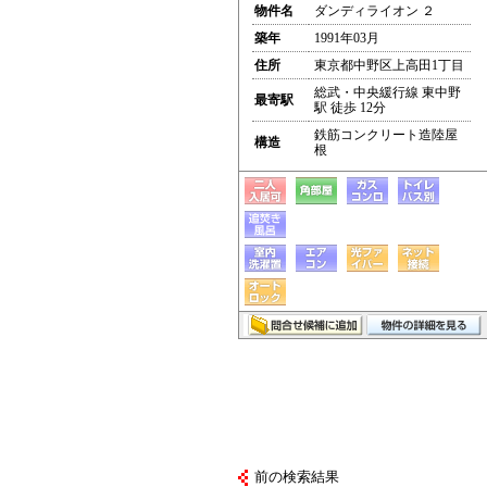
物件名
ダンディライオン ２
築年
1991年03月
住所
東京都中野区上高田1丁目
総武・中央緩行線 東中野
最寄駅
駅 徒歩 12分
鉄筋コンクリート造陸屋
構造
根
前の検索結果