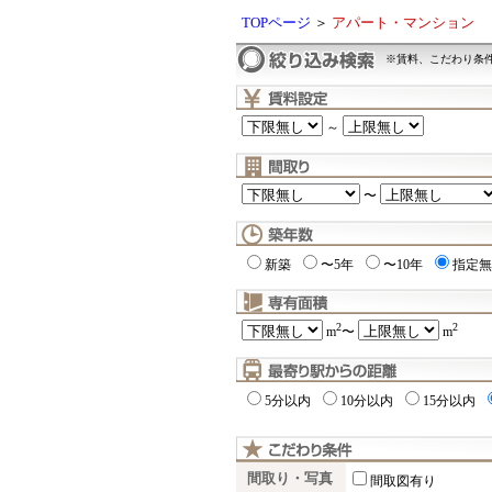
TOPページ
＞
アパート・マンション
※賃料、こだわり条
～
〜
新築
〜5年
〜10年
指定無
2
2
m
〜
m
5分以内
10分以内
15分以内
間取り・写真
間取図有り