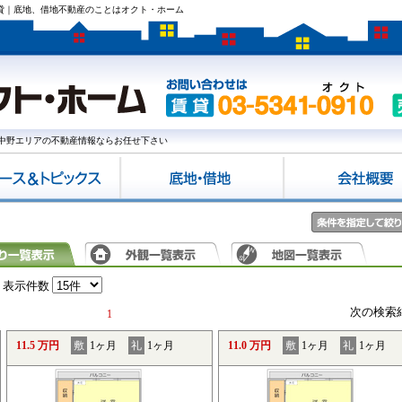
賃貸｜底地、借地不動産のことはオクト・ホーム
中野エリアの不動産情報ならお任せ下さい
表示件数
次の検索
1
11.5 万円
敷
1ヶ月
礼
1ヶ月
11.0 万円
敷
1ヶ月
礼
1ヶ月