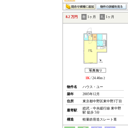
8.2 万円
敷
1ヶ月
礼
1ヶ月
1K
/ 24.46m
2
物件名
ハウス・ユー
築年
2005年12月
住所
東京都中野区東中野3丁目
総武・中央緩行線 東中野
最寄駅
駅 徒歩 5分
構造
軽量鉄骨造スレート葺