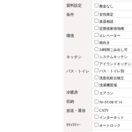
賃料設定
敷金なし
条件
女性限定
楽器相談
定期借家借地権
環境
エレベーター
南向き
24時間ごみ出し可
キッチン
システムキッチン
アイランドキッチン
バス・トイレ
バス・トイレ別
洗面化粧台独立
洗濯機置場
冷暖房
エアコン
収納
ｳｫｰｸｲﾝｸﾛｰｾﾞｯﾄ
放送・通信
CATV
インターネット
ｾｷｭﾘﾃｨｰ
オートロック