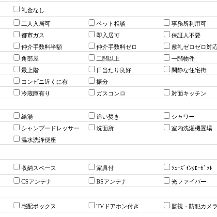
礼金なし
二人入居可
ペット相談
事務所利用可
都市ガス
即入居可
保証人不要
仲介手数料半額
仲介手数料ゼロ
敷礼ゼロゼロ対
角部屋
二階以上
一階物件
最上階
日当たり良好
閑静な住宅街
コンビニ近くに有
振分
冷蔵庫有り
ガスコンロ
対面キッチン
給湯
追い焚き
シャワー
シャンプードレッサー
洗面所
室内洗濯機置場
温水洗浄便座
収納スペース
家具付
ｼｭｰｽﾞｲﾝｸﾛｰｾﾞｯﾄ
CSアンテナ
BSアンテナ
光ファイバー
宅配ボックス
TVドアホン付き
監視・防犯カメ