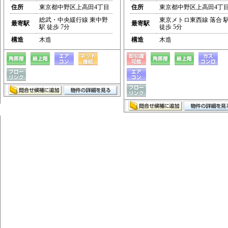
住所
東京都中野区上高田4丁目
住所
東京都中野区上高田4丁
総武・中央緩行線 東中野
東京メトロ東西線 落合 
最寄駅
最寄駅
駅 徒歩 7分
徒歩 5分
構造
木造
構造
木造