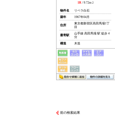
1R
/ 9.72m
2
物件名
リベラ白石
築年
1967年04月
東京都新宿区高田馬場1丁
住所
目
山手線 高田馬場 駅 徒歩 4
最寄駅
分
構造
木造
前の検索結果