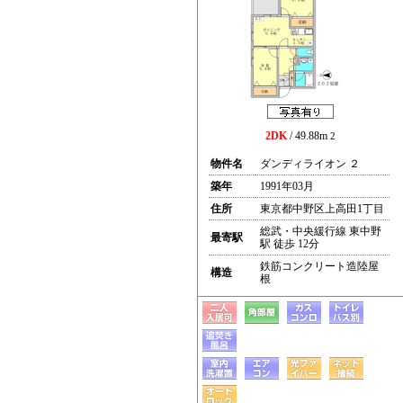
2DK
/ 49.88m
2
物件名
ダンディライオン ２
築年
1991年03月
住所
東京都中野区上高田1丁目
総武・中央緩行線 東中野
最寄駅
駅 徒歩 12分
鉄筋コンクリート造陸屋
構造
根