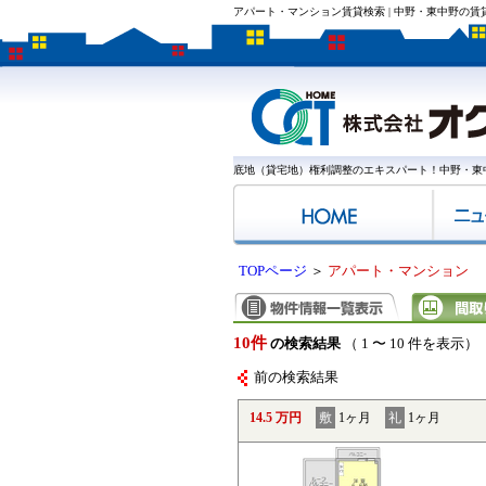
アパート・マンション賃貸検索 | 中野・東中野の
底地（貸宅地）権利調整のエキスパート！中野・東
TOPページ
＞
アパート・マンション
10件
の検索結果
（ 1 〜 10 件を表示）
前の検索結果
14.5 万円
敷
1ヶ月
礼
1ヶ月