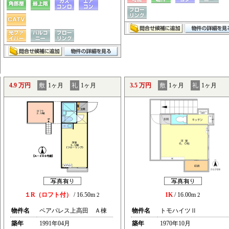
4.9 万円
敷
1ヶ月
礼
1ヶ月
3.5 万円
敷
1ヶ月
礼
1ヶ月
１R（ロフト付）
/ 16.50m
1K
/ 16.00m
2
2
物件名
ペアパレス上高田 Ａ棟
物件名
トモハイツⅡ
築年
1991年04月
築年
1970年10月