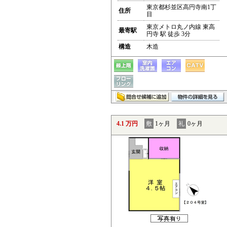
東京都杉並区高円寺南1丁
住所
目
東京メトロ丸ノ内線 東高
最寄駅
円寺 駅 徒歩 3分
構造
木造
4.1 万円
敷
1ヶ月
礼
0ヶ月