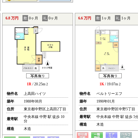
6.8 万円
敷
0ヶ月
礼
0ヶ月
6.6 万円
敷
1ヶ月
礼
1ヶ月
1R
/ 20.25m
1K
/ 19.07m
2
2
物件名
上高田ハイツ
物件名
ベルトリーエフ
築年
1988年08月
築年
1990年01月
住所
東京都中野区上高田2丁目
住所
東京都中野区中野5丁目
中央本線 中野 駅 徒歩 10
最寄駅
中央本線 中野 駅 徒歩 5
最寄駅
分
構造
木造
構造
木造