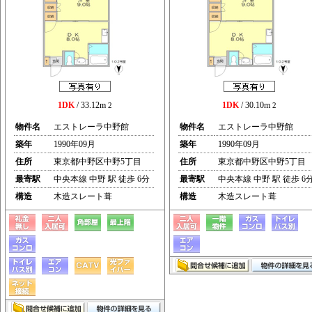
1DK
/ 33.12m
1DK
/ 30.10m
2
2
物件名
エストレーラ中野館
物件名
エストレーラ中野館
築年
1990年09月
築年
1990年09月
住所
東京都中野区中野5丁目
住所
東京都中野区中野5丁目
最寄駅
中央本線 中野 駅 徒歩 6分
最寄駅
中央本線 中野 駅 徒歩 6
構造
木造スレート葺
構造
木造スレート葺