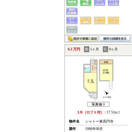
6.3 万円
敷
1ヶ月
礼
0ヶ月
１R（ロフト付）
/ 17.51m
2
物件名
シャトー東高円寺
築年
1986年08月