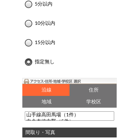
5分以内
10分以内
15分以内
指定無し
沿線
住所
地域
学校区
間取り・写真