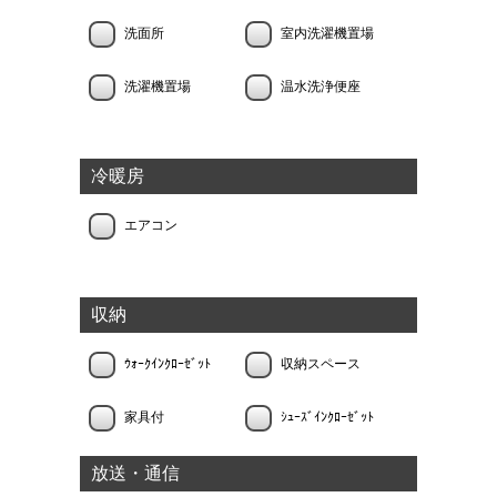
洗面所
室内洗濯機置場
洗濯機置場
温水洗浄便座
冷暖房
エアコン
収納
ｳｫｰｸｲﾝｸﾛｰｾﾞｯﾄ
収納スペース
家具付
ｼｭｰｽﾞｲﾝｸﾛｰｾﾞｯﾄ
放送・通信