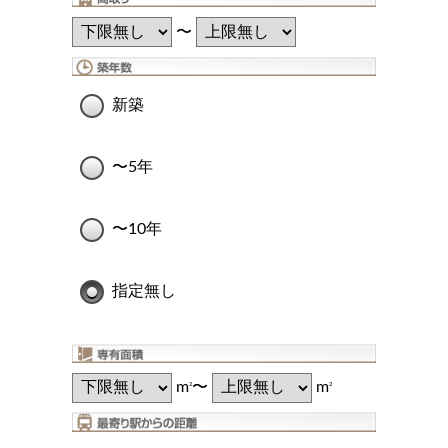
〜
新築
〜5年
〜10年
指定無し
m
〜
m
2
2