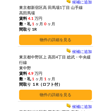
候補に追加
東京都新宿区高
田馬場1丁目
山手線
高田馬場
4.1
万円
1
ヶ月
0
ヶ月
1R
詳細
候補に追加
東京都中野区上
高田4丁目
総武・中央緩
行線
東中野
4.9
万円
1
ヶ月
1
ヶ月
１R（ロフト付）
詳細
候補に追加