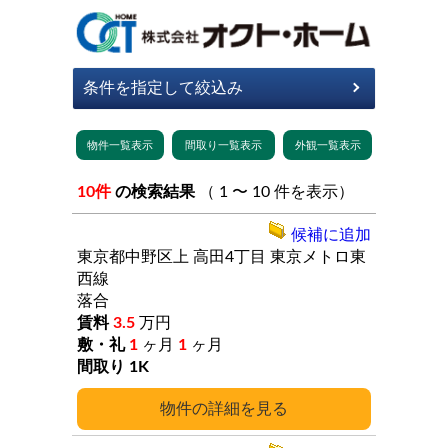
10件
の検索結果
（ 1 〜 10 件を表示）
候補に追加
東京都中野区上
高田4丁目
東京メトロ東
西線
落合
3.5
万円
1
ヶ月
1
ヶ月
1K
詳細