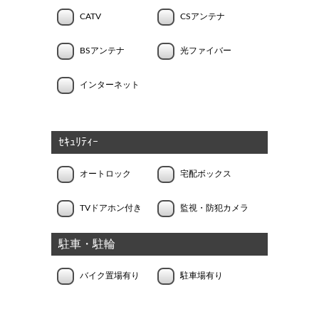
CATV
CSアンテナ
BSアンテナ
光ファイバー
インターネット
ｾｷｭﾘﾃｨｰ
オートロック
宅配ボックス
TVドアホン付き
監視・防犯カメラ
駐車・駐輪
バイク置場有り
駐車場有り