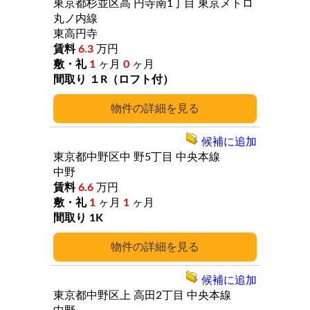
東京都杉並区高
円寺南1丁目
東京メトロ
丸ノ内線
東高円寺
6.3
万円
1
ヶ月
0
ヶ月
１R（ロフト付）
詳細
候補に追加
東京都中野区中
野5丁目
中央本線
中野
6.6
万円
1
ヶ月
1
ヶ月
1K
詳細
候補に追加
東京都中野区上
高田2丁目
中央本線