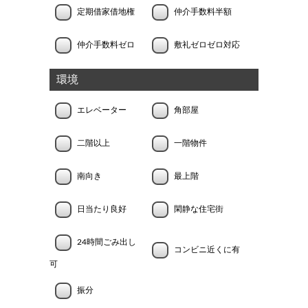
定期借家借地権
仲介手数料半額
仲介手数料ゼロ
敷礼ゼロゼロ対応
環境
エレベーター
角部屋
二階以上
一階物件
南向き
最上階
日当たり良好
閑静な住宅街
24時間ごみ出し
コンビニ近くに有
可
振分