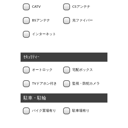
CATV
CSアンテナ
BSアンテナ
光ファイバー
インターネット
ｾｷｭﾘﾃｨｰ
オートロック
宅配ボックス
TVドアホン付き
監視・防犯カメラ
駐車・駐輪
バイク置場有り
駐車場有り