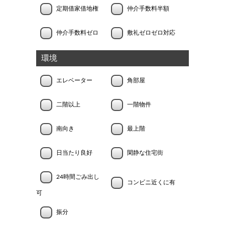
定期借家借地権
仲介手数料半額
仲介手数料ゼロ
敷礼ゼロゼロ対応
環境
エレベーター
角部屋
二階以上
一階物件
南向き
最上階
日当たり良好
閑静な住宅街
24時間ごみ出し
コンビニ近くに有
可
振分