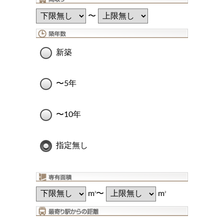
〜
新築
〜5年
〜10年
指定無し
m
〜
m
2
2