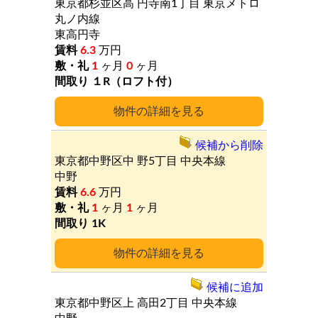
東京都杉並区高
円寺南1丁目
東京メトロ
丸ノ内線
東高円寺
6.3
万円
1
ヶ月
0
ヶ月
１R（ロフト付）
詳細
候補から削除
東京都中野区中
野5丁目
中央本線
中野
6.6
万円
1
ヶ月
1
ヶ月
1K
詳細
候補に追加
東京都中野区上
高田2丁目
中央本線