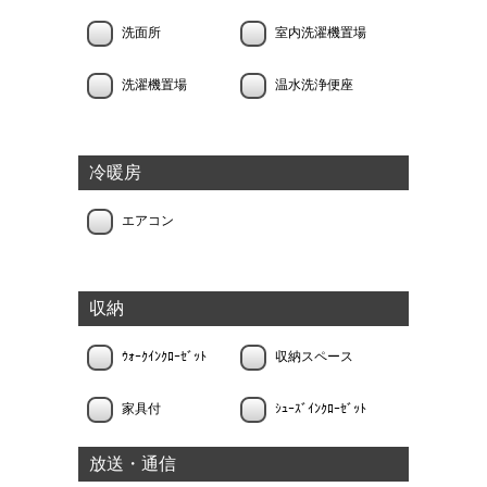
洗面所
室内洗濯機置場
洗濯機置場
温水洗浄便座
冷暖房
エアコン
収納
ｳｫｰｸｲﾝｸﾛｰｾﾞｯﾄ
収納スペース
家具付
ｼｭｰｽﾞｲﾝｸﾛｰｾﾞｯﾄ
放送・通信