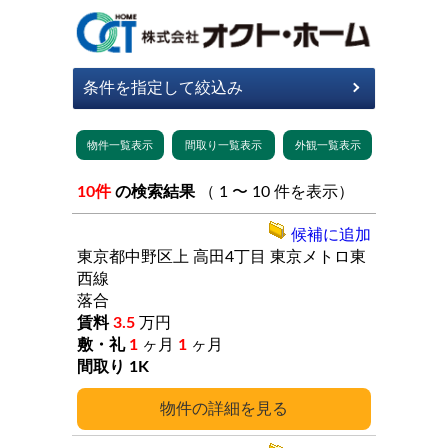
10件
の検索結果
（ 1 〜 10 件を表示）
候補に追加
東京都中野区上
高田4丁目
東京メトロ東
西線
落合
3.5
万円
1
ヶ月
1
ヶ月
1K
詳細