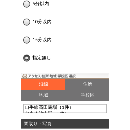
5分以内
10分以内
15分以内
指定無し
沿線
住所
地域
学校区
間取り・写真