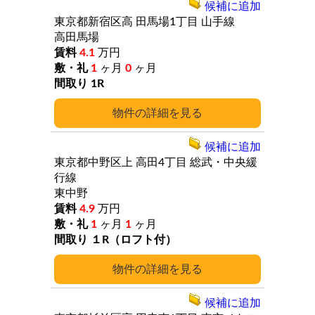
候補に追加
東京都新宿区高
田馬場1丁目
山手線
高田馬場
4.1
万円
1
ヶ月
0
ヶ月
1R
詳細
候補に追加
東京都中野区上
高田4丁目
総武・中央緩
行線
東中野
4.9
万円
1
ヶ月
1
ヶ月
１R（ロフト付）
詳細
候補に追加