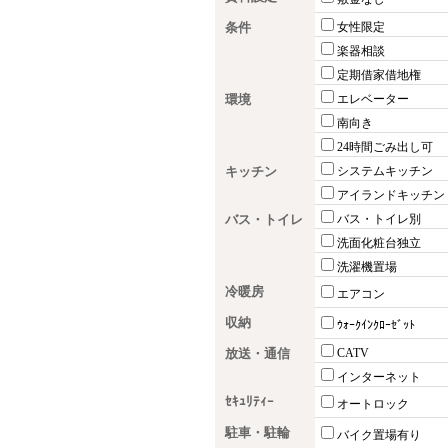
条件
女性限定
楽器相談
定期借家借地権
環境
エレベーター
南向き
24時間ごみ出し可
キッチン
システムキッチン
アイランドキッチン
バス・トイレ
バス・トイレ別
洗面化粧台独立
洗濯機置場
冷暖房
エアコン
収納
ｳｫｰｸｲﾝｸﾛｰｾﾞｯﾄ
放送・通信
CATV
インターネット
ｾｷｭﾘﾃｨｰ
オートロック
駐車・駐輪
バイク置場有り