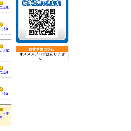
に追加
に追加
に追加
オススメブログはありませ
ん。
に追加
に追加
から削
除