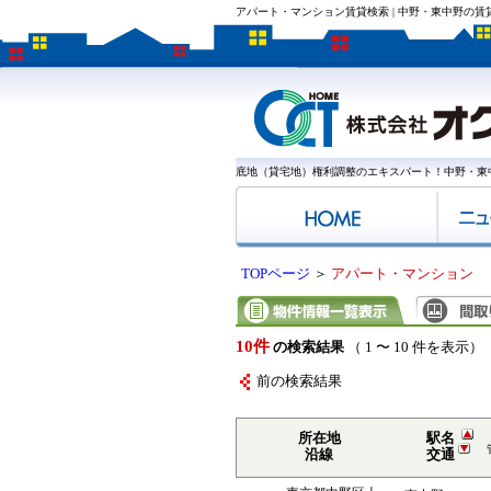
アパート・マンション賃貸検索 | 中野・東中野の
底地（貸宅地）権利調整のエキスパート！中野・東
TOPページ
＞
アパート・マンション
10件
の検索結果
（ 1 〜 10 件を表示）
前の検索結果
所在地
駅名
沿線
交通