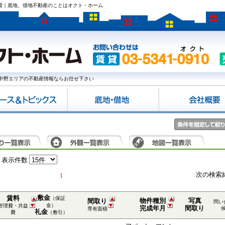
賃貸｜底地、借地不動産のことはオクト・ホーム
中野エリアの不動産情報ならお任せ下さい
表示件数
次の検索
1
敷金
賃料
（保証
物件種別
写真
間取り
問い
金）
管理費・共益
完成年月
間取り
専有面積
礼金
費
（敷引）