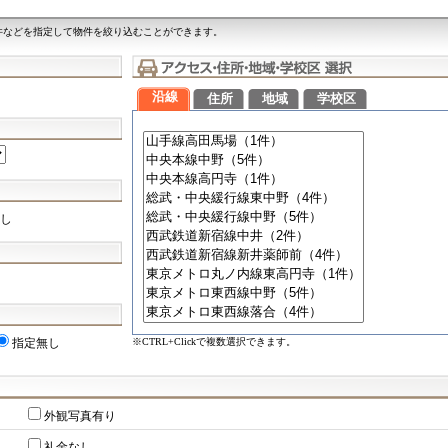
件などを指定して物件を絞り込むことができます。
沿線
住所
地域
学校区
し
※CTRL+Clickで複数選択できます。
指定無し
外観写真有り
礼金なし