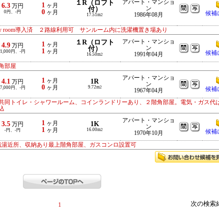
１R（ロフト
アパート・マンショ
1
6.3
ヶ月
万円
付）
ン
0
0円、-円
ヶ月
候補
1986年08月
17.51m
2
 my room導入済 ２路線利用可 サンルーム内に洗濯機置き場あり
１R（ロフト
アパート・マンショ
1
4.9
ヶ月
万円
付）
ン
1
ヶ月
1,000円、-円
候補
1991年04月
16.50m
2
角部屋
アパート・マンショ
1
4.1
ヶ月
1R
万円
ン
0
ヶ月
9.72m
7,000円、-円
2
候補
1967年04月
共同トイレ・シャワールーム、コインランドリーあり、２階角部屋。電気・ガス代
込
アパート・マンショ
1
3.5
ヶ月
1K
万円
ン
1
ヶ月
16.00m
-円、-円
2
候補
1970年10月
銭湯近所、収納あり最上階角部屋、ガスコンロ設置可
次の検索
1