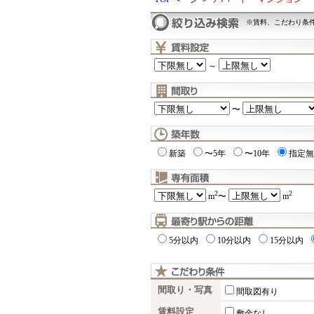
※賃料、こだわり条
～
〜
新築
〜5年
〜10年
指定無
2
2
m
〜
m
5分以内
10分以内
15分以内
間取り・写真
間取図有り
賃料設定
敷金なし