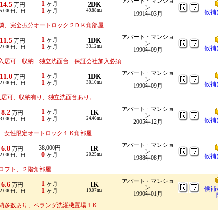
アパート・マンショ
1
14.5
ヶ月
2DK
万円
ン
1
ヶ月
49.88m
5,000円、-円
2
候補
1991年03月
隣、完全振分オートロック２ＤＫ角部屋
アパート・マンショ
1
11.5
ヶ月
1DK
万円
ン
1
ヶ月
33.12m
2,000円、-円
2
候補
1990年09月
入居可 収納 独立洗面台 保証会社加入必須
アパート・マンショ
1
11.0
ヶ月
1DK
万円
ン
1
ヶ月
30.10m
2,000円、-円
2
候補
1990年09月
入居可、収納有り、独立洗面台あり。
アパート・マンショ
1
8.2
ヶ月
1K
万円
ン
1
ヶ月
24.46m
3,000円、-円
2
候補
2005年12月
、女性限定オートロック１Ｋ角部屋
アパート・マンショ
6.8
38,000円
1R
万円
ン
0
ヶ月
20.25m
2,000円、-円
2
候補
1988年08月
ロフト、２階角部屋
アパート・マンショ
1
6.6
ヶ月
1K
万円
ン
候補
1
ヶ月
19.07m
2,000円、-円
2
1990年01月
納多数あり、ベランダ洗濯機置場１Ｋ