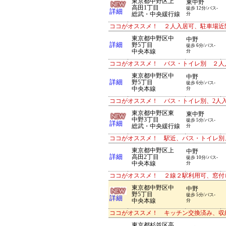
東京都中野区上
東中野
高田1丁目
徒歩 12分/バス-
詳細
総武・中央緩行線
分
ココがオススメ！ ２人入居可、駐車場近
東京都中野区中
中野
詳細
野5丁目
徒歩 6分/バス-
中央本線
分
ココがオススメ！ バス・トイレ別 ２人
東京都中野区中
中野
詳細
野5丁目
徒歩 6分/バス-
中央本線
分
ココがオススメ！ バス・トイレ別、2人
東京都中野区東
東中野
中野3丁目
徒歩 5分/バス-
詳細
総武・中央緩行線
分
ココがオススメ！ 駅近、バス・トイレ別
東京都中野区上
中野
詳細
高田2丁目
徒歩 10分/バス-
中央本線
分
ココがオススメ！ ２線２駅利用可、窓付
東京都中野区中
中野
野5丁目
徒歩 5分/バス-
詳細
中央本線
分
ココがオススメ！ キッチン交換済み、収
東京都杉並区高