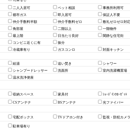
二人入居可
ペット相談
事務所利用可
都市ガス
即入居可
保証人不要
仲介手数料半額
仲介手数料ゼロ
敷礼ゼロゼロ対
角部屋
二階以上
一階物件
最上階
日当たり良好
閑静な住宅街
コンビニ近くに有
振分
冷蔵庫有り
ガスコンロ
対面キッチン
給湯
追い焚き
シャワー
シャンプードレッサー
洗面所
室内洗濯機置場
温水洗浄便座
収納スペース
家具付
ｼｭｰｽﾞｲﾝｸﾛｰｾﾞｯﾄ
CSアンテナ
BSアンテナ
光ファイバー
宅配ボックス
TVドアホン付き
監視・防犯カメ
駐車場有り