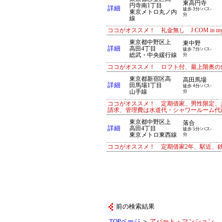
東高円寺
円寺南1丁目
詳細
徒歩 3分/バス-
東京メトロ丸ノ内
分
線
ココがオススメ！ 礼金無し J:COM in
東京都中野区上
東中野
詳細
高田4丁目
徒歩 7分/バス-
総武・中央緩行線
分
ココがオススメ！ ロフト付、最上階奥の
東京都新宿区高
高田馬場
詳細
田馬場1丁目
徒歩 4分/バス-
山手線
分
ココがオススメ！ 定期借家、男性限定、
請求、管理費は水道代・シャワールーム代
東京都中野区上
落合
詳細
高田4丁目
徒歩 5分/バス-
東京メトロ東西線
分
ココがオススメ！ 定期借家2年、駅近、
前の検索結果
TOPページ
＞
アパート・マンション